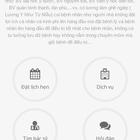
như: BV đại hoc y dược, BV nguyễn trãi, BV viện y học dân tộc,
BV quận bình thạnh, tân phú….vv, có lương tâm ghề ngiệp (
Lương Y Như Từ Mẫu) coi bệnh nhân như người nhà không đặt
lợi ích cá nhân và kinh phí lên hàng đầu mà đặt bệnh lý và bệnh
nhân lên hàng đầu để điều trị tốt nhât cho bệnh nhân, không có
tư tưởng lưu dữ bệnh hay không nằm trong chuyên môm mà
giữ bệnh để điều trị…
Đặt lịch hẹn
Dịch vụ
Tìm bác sỹ
Hỏi đáp