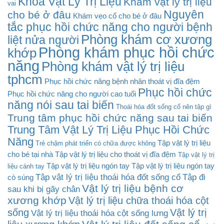
Khoa Vật Lý Trị Liệu
Khám vật lý trị liệu
vai
Nguyên
cho bé ở đâu
Khám vẹo cổ cho bé ở đâu
tắc phục hồi chức năng cho người bệnh
Phòng khám cơ xương
liệt nửa người
Phòng khám phục hồi chức
khớp
năng
Phòng khám vật lý trị liệu
tphcm
Phục hồi chức năng bệnh nhân thoát vị đĩa đệm
Phục hồi chức
Phục hồi chức năng cho người cao tuổi
năng nói sau tai biến
Thoái hóa đốt sống cổ nên tập gì
Trung tâm phục hồi chức năng sau tai biến
Trung Tâm Vật Lý Trị Liệu Phục Hồi Chức
Năng
Tập vật lý trị liệu
Trẻ chậm phát triển có chữa được không
cho bé tại nhà
Tập vật lý trị liệu cho thoát vị đĩa đệm
Tập vật lý trị
Tập vật lý trị liệu ngón tay
Tập vật lý trị liệu ngón tay
liệu cánh tay
Tập vật lý trị liệu thoái hóa đốt sống cổ
Tập đi
cò súng
Vật lý trị liệu bệnh cơ
sau khi bị gãy chân
xương khớp
Vật lý trị liệu chữa thoái hóa cột
sống
Vật lý trị
Vật lý trị liệu thoái hóa cột sống lưng