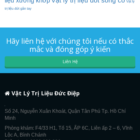
Vật lý trị liệu đốt sống cổ
liệu xương khớp
Vật lý
trị liệu đứt gân tay
Hãy liên hệ với chúng tôi nếu có thắc
mắc và đóng góp ý kiến
Liên Hệ
Vật Lý Trị Liệu Đức Điệp
Số 24, Nguyễn Xuân Khoát, Quận Tân Phú Tp. Hồ Chí
Minh
Phòng khám: F4/33 H1, Tổ 15, ẤP 6C, Liên ấp 2 – 6, Vĩnh
Lộc A, Bình Chánh