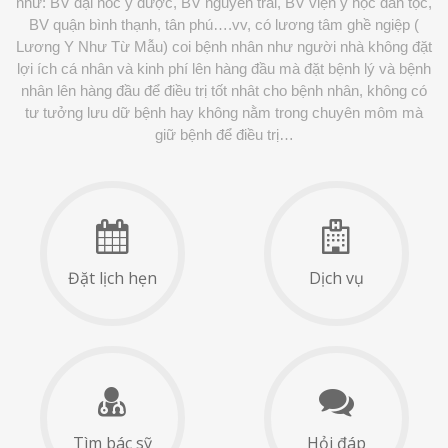
như: BV đại hoc y dược, BV nguyễn trãi, BV viện y học dân tộc,
BV quận bình thạnh, tân phú….vv, có lương tâm ghề ngiệp (
Lương Y Như Từ Mẫu) coi bệnh nhân như người nhà không đặt
lợi ích cá nhân và kinh phí lên hàng đầu mà đặt bệnh lý và bệnh
nhân lên hàng đầu để điều trị tốt nhât cho bệnh nhân, không có
tư tưởng lưu dữ bệnh hay không nằm trong chuyên môm mà
giữ bệnh để điều trị…
Đặt lịch hẹn
Dịch vụ
Tìm bác sỹ
Hỏi đáp