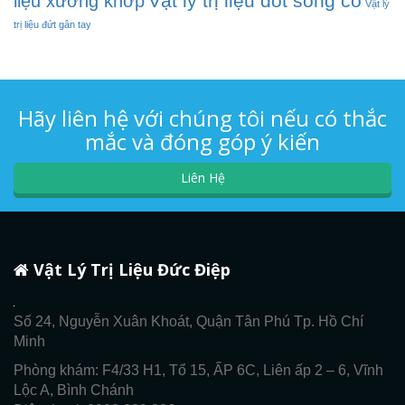
Vật lý trị liệu đốt sống cổ
liệu xương khớp
Vật lý
trị liệu đứt gân tay
Hãy liên hệ với chúng tôi nếu có thắc
mắc và đóng góp ý kiến
Liên Hệ
Vật Lý Trị Liệu Đức Điệp
Số 24, Nguyễn Xuân Khoát, Quận Tân Phú Tp. Hồ Chí
Minh
Phòng khám: F4/33 H1, Tổ 15, ẤP 6C, Liên ấp 2 – 6, Vĩnh
Lộc A, Bình Chánh