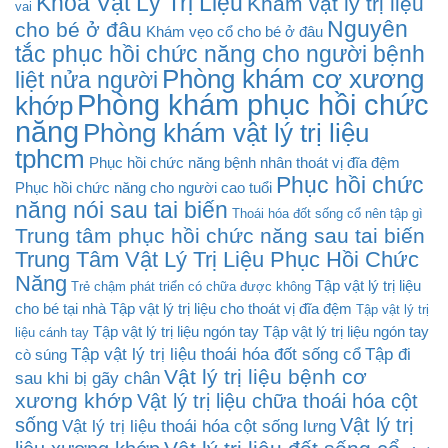
Khoa Vật Lý Trị Liệu
Khám vật lý trị liệu
vai
Nguyên
cho bé ở đâu
Khám vẹo cổ cho bé ở đâu
tắc phục hồi chức năng cho người bệnh
Phòng khám cơ xương
liệt nửa người
Phòng khám phục hồi chức
khớp
năng
Phòng khám vật lý trị liệu
tphcm
Phục hồi chức năng bệnh nhân thoát vị đĩa đệm
Phục hồi chức
Phục hồi chức năng cho người cao tuổi
năng nói sau tai biến
Thoái hóa đốt sống cổ nên tập gì
Trung tâm phục hồi chức năng sau tai biến
Trung Tâm Vật Lý Trị Liệu Phục Hồi Chức
Năng
Tập vật lý trị liệu
Trẻ chậm phát triển có chữa được không
cho bé tại nhà
Tập vật lý trị liệu cho thoát vị đĩa đệm
Tập vật lý trị
Tập vật lý trị liệu ngón tay
Tập vật lý trị liệu ngón tay
liệu cánh tay
Tập vật lý trị liệu thoái hóa đốt sống cổ
Tập đi
cò súng
Vật lý trị liệu bệnh cơ
sau khi bị gãy chân
xương khớp
Vật lý trị liệu chữa thoái hóa cột
sống
Vật lý trị
Vật lý trị liệu thoái hóa cột sống lưng