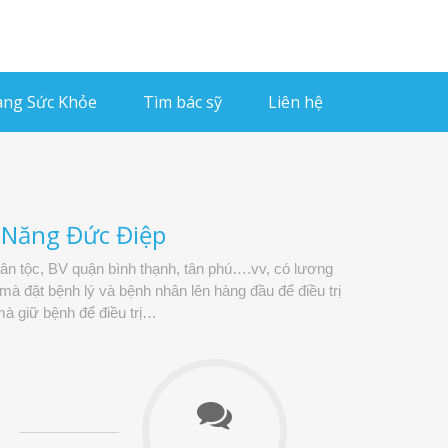
ng Sức Khỏe
Tìm bác sỹ
Liên hệ
c Năng Đức Điệp
dân tộc, BV quận bình thạnh, tân phú….vv, có lương
à đặt bệnh lý và bệnh nhân lên hàng đầu để điều trị
à giữ bệnh để điều trị…