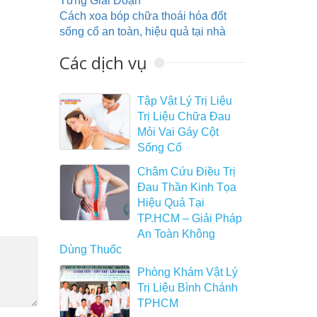
Từng Giai Đoạn
Cách xoa bóp chữa thoái hóa đốt
sống cổ an toàn, hiệu quả tại nhà
Các dịch vụ
Tập Vật Lý Trị Liệu
Trị Liệu Chữa Đau
Mỏi Vai Gáy Cột
Sống Cổ
Châm Cứu Điều Trị
Đau Thần Kinh Tọa
Hiệu Quả Tại
TP.HCM – Giải Pháp
An Toàn Không
Dùng Thuốc
Phòng Khám Vật Lý
Trị Liệu Bình Chánh
TPHCM