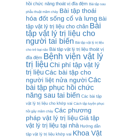
hồi chức năng thoát vị đĩa đệm
Bài tập sau
Bài tập thoái
phẫu thuật mâm chày
hóa đốt sống cổ và lưng
Bài
Bài
tập vật lý trị liệu cho chân
tập vật lý trị liệu cho
người tai biến
Bài tập vật lý trị liệu
Bài tập vật lý trị liệu thoát vị
cho trẻ bại não
Bệnh viện vật lý
đĩa đệm
trị liệu
Chi phí tập vật lý
trị liệu
Các bài tập cho
Các
người liệt nửa người
bài tập phục hồi chức
năng sau tai biến
Các bài tập
vật lý trị liệu cho khớp vai
Cách tập luyện phục
Các phương
hồi gãy mâm chày
pháp vật lý trị liệu
Giá tập
vật lý trị liệu tại nhà
Hướng dẫn
Khoa Vật
tập vật lý trị liệu khớp vai