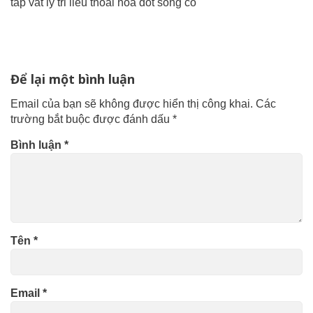
tap vat ly tri lieu thoai hoa dot song co
Để lại một bình luận
Email của bạn sẽ không được hiển thị công khai.
Các
trường bắt buộc được đánh dấu
*
Bình luận
*
Tên
*
Email
*