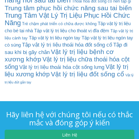
năng nói sau tai biến
Thoái hóa đốt sống cổ nên tập gì
Trung tâm phục hồi chức năng sau tai biến
Trung Tâm Vật Lý Trị Liệu Phục Hồi Chức
Năng
Tập vật lý trị liệu
Trẻ chậm phát triển có chữa được không
cho bé tại nhà
Tập vật lý trị liệu cho thoát vị đĩa đệm
Tập vật lý trị
Tập vật lý trị liệu ngón tay
Tập vật lý trị liệu ngón tay
liệu cánh tay
Tập vật lý trị liệu thoái hóa đốt sống cổ
Tập đi
cò súng
Vật lý trị liệu bệnh cơ
sau khi bị gãy chân
xương khớp
Vật lý trị liệu chữa thoái hóa cột
sống
Vật lý trị
Vật lý trị liệu thoái hóa cột sống lưng
Vật lý trị liệu đốt sống cổ
liệu xương khớp
Vật lý
trị liệu đứt gân tay
Hãy liên hệ với chúng tôi nếu có thắc
mắc và đóng góp ý kiến
Liên Hệ