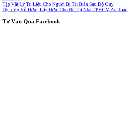
Tập Vật Lý Trị Liệu Cho Người Bị Tai Biến Sau Độ Quỵ
Dịch Vụ Vỗ Đờm, Lấy Đờm Cho Bé Tại Nhà TPHCM An Toàn
Tư Vấn Qua Facebook