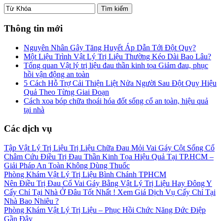
Thông tin mới
Nguyên Nhân Gây Tăng Huyết Áp Dẫn Tới Đột Quỵ?
Một Liệu Trình Vật Lý Trị Liệu Thường Kéo Dài Bao Lâu?
Tổng quan Vật lý trị liệu đau thần kinh tọa Giảm đau, phục
hồi vận động an toàn
5 Cách Hỗ Trợ Cải Thiện Liệt Nửa Người Sau Đột Quỵ Hiệu
Quả Theo Từng Giai Đoạn
Cách xoa bóp chữa thoái hóa đốt sống cổ an toàn, hiệu quả
tại nhà
Các dịch vụ
Tập Vật Lý Trị Liệu Trị Liệu Chữa Đau Mỏi Vai Gáy Cột Sống Cổ
Châm Cứu Điều Trị Đau Thần Kinh Tọa Hiệu Quả Tại TP.HCM –
Giải Pháp An Toàn Không Dùng Thuốc
Phòng Khám Vật Lý Trị Liệu Bình Chánh TPHCM
Nên Điều Trị Đau Cổ Vai Gáy Bằng Vật Lý Trị Liệu Hay Đông Y
Cấy Chỉ Tại Nhà Ở Đâu Tốt Nhất ! Xem Giá Dịch Vụ Cấy Chỉ Tại
Nhà Bao Nhiêu ?
Phòng Khám Vật Lý Trị Liệu – Phục Hồi Chức Năng Đức Điệp
Gần Đây