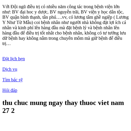
Với Đội ngũ điều trị có nhiều năm công tác trong bệnh viện lớn
như: BV đại hoc y dược, BV nguyễn trãi, BV viện y học dân tộc,
BV quận bình thạnh, tân phú….vv, có lương tâm ghề ngiệp ( Lương
Y Như Từ Mẫu) coi bệnh nhân như người nhà không đặt lợi ích cá
nhân và kinh phí lên hàng đầu mà đặt bệnh lý và bệnh nhân lên
hàng đầu để điều trị tốt nhât cho bệnh nhân, không có tư tưởng lưu
dữ bệnh hay không nằm trong chuyên môm mà giữ bệnh để điều
trị…
Đặt lịch hẹn
Dịch vụ
Tìm bác sỹ
Hỏi đáp
thu chuc mung ngay thay thuoc viet nam
27 2