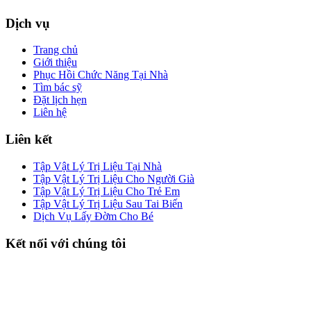
Dịch vụ
Trang chủ
Giới thiệu
Phục Hồi Chức Năng Tại Nhà
Tìm bác sỹ
Đặt lịch hẹn
Liên hệ
Liên kết
Tập Vật Lý Trị Liệu Tại Nhà
Tập Vật Lý Trị Liệu Cho Người Già
Tập Vật Lý Trị Liệu Cho Trẻ Em
Tập Vật Lý Trị Liệu Sau Tai Biến
Dịch Vụ Lấy Đờm Cho Bé
Kết nối với chúng tôi