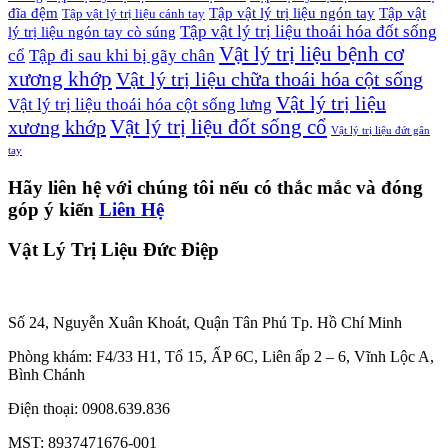
đĩa đệm
Tập vật lý trị liệu ngón tay
Tập vật
Tập vật lý trị liệu cánh tay
Tập vật lý trị liệu thoái hóa đốt sống
lý trị liệu ngón tay cò súng
Vật lý trị liệu bệnh cơ
cổ
Tập đi sau khi bị gãy chân
xương khớp
Vật lý trị liệu chữa thoái hóa cột sống
Vật lý trị liệu
Vật lý trị liệu thoái hóa cột sống lưng
Vật lý trị liệu đốt sống cổ
xương khớp
Vật lý trị liệu đứt gân
tay
Hãy liên hệ với chúng tôi nếu có thắc mắc và đóng
góp ý kiến
Liên Hệ
Vật Lý Trị Liệu Đức Điệp
Số 24, Nguyễn Xuân Khoát, Quận Tân Phú Tp. Hồ Chí Minh
Phòng khám: F4/33 H1, Tổ 15, ẤP 6C, Liên ấp 2 – 6, Vĩnh Lộc A,
Bình Chánh
Điện thoại: 0908.639.836
MST: 8937471676-001