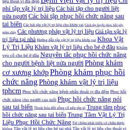
Chi
liệu thoát vị đĩa đệm
phí tập vật lý trị liệu
Các bài tập cho người liệt
Các bài tập phục hồi chức năng sau
nửa người
tai biến
Các bài tập vật lý trị liệu cho khớp vai
Cách tập luyện phục hồi gãy
Các phương pháp vật lý trị liệu
Giá tập vật lý
mâm chày
Khoa Vật
trị liệu tại nhà
Hướng dẫn tập vật lý trị liệu khớp vai
Lý Trị Liệu
Khám vật lý trị liệu cho bé ở đâu
Khám
Nguyên tắc phục hồi chức năng
vẹo cổ cho bé ở đâu
Phòng khám
cho người bệnh liệt nửa người
Phòng khám phục hồi
cơ xương khớp
chức năng
Phòng khám vật lý trị liệu
tphcm
Phục hồi chức năng bệnh nhân thoát vị đĩa đệm
Phục hồi
Phục hồi chức năng nói
chức năng cho người cao tuổi
sau tai biến
Trung tâm phục
Thoái hóa đốt sống cổ nên tập gì
Trung Tâm Vật Lý Trị
hồi chức năng sau tai biến
Liệu Phục Hồi Chức Năng
Trẻ chậm phát triển có chữa được
Tập vật lý trị liệu cho bé tại nhà
Tập vật lý trị liệu cho thoát vị
không