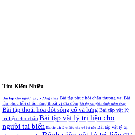
Tìm Kiếm Nhiều
Bài tập phục hồi chấn thương vai
Bài
Bài tập cho người gãy xương chày
tập phục hồi chức năng thoát vị đĩa đệm
Bài tập sau phẫu thuật mâm chày
Bài tập thoái hóa đốt sống cổ và lưng
Bài tập vật lý
Bài tập vật lý trị liệu cho
trị liệu cho chân
người tai biến
Bài tập vật lý trị
Bài tập vật lý trị liệu cho trẻ bại não
Bệnh viện vật lý trị liệu