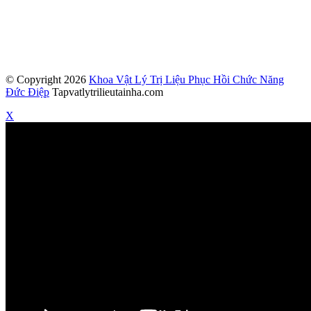
© Copyright 2026
Khoa Vật Lý Trị Liệu Phục Hồi Chức Năng
Đức Điệp
Tapvatlytrilieutainha.com
X