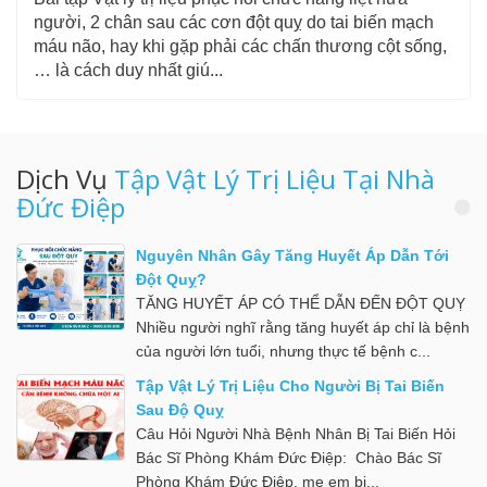
người, 2 chân sau các cơn đột quỵ do tai biến mạch
máu não, hay khi gặp phải các chấn thương cột sống,
… là cách duy nhất giú...
Dịch Vụ
Tập Vật Lý Trị Liệu Tại Nhà
Đức Điệp
Nguyên Nhân Gây Tăng Huyết Áp Dẫn Tới
Đột Quỵ?
TĂNG HUYẾT ÁP CÓ THỂ DẪN ĐẾN ĐỘT QUỴ
Nhiều người nghĩ rằng tăng huyết áp chỉ là bệnh
của người lớn tuổi, nhưng thực tế bệnh c...
Tập Vật Lý Trị Liệu Cho Người Bị Tai Biến
Sau Độ Quỵ
Câu Hỏi Người Nhà Bệnh Nhân Bị Tai Biến Hỏi
Bác Sĩ Phòng Khám Đức Điệp: Chào Bác Sĩ
Phòng Khám Đức Điệp, mẹ em bị...