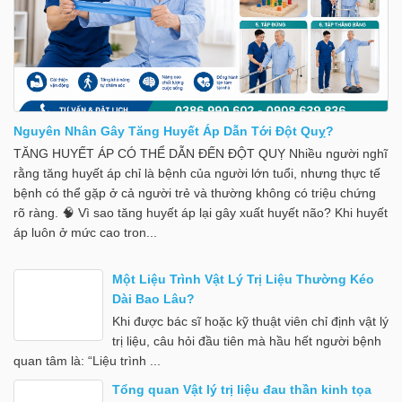
Nguyên Nhân Gây Tăng Huyết Áp Dẫn Tới Đột Quỵ?
TĂNG HUYẾT ÁP CÓ THỂ DẪN ĐẾN ĐỘT QUỴ Nhiều người nghĩ
rằng tăng huyết áp chỉ là bệnh của người lớn tuổi, nhưng thực tế
bệnh có thể gặp ở cả người trẻ và thường không có triệu chứng
rõ ràng. 🧠 Vì sao tăng huyết áp lại gây xuất huyết não? Khi huyết
áp luôn ở mức cao tron...
Một Liệu Trình Vật Lý Trị Liệu Thường Kéo
Dài Bao Lâu?
Khi được bác sĩ hoặc kỹ thuật viên chỉ định vật lý
trị liệu, câu hỏi đầu tiên mà hầu hết người bệnh
quan tâm là: “Liệu trình ...
Tổng quan Vật lý trị liệu đau thần kinh tọa