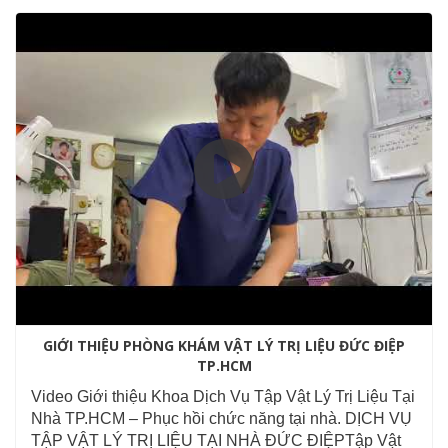
GIỚI THIỆU PHÒNG KHÁM VẬT LÝ TRỊ LIỆU ĐỨC ĐIỆP
TP.HCM
Video Giới thiệu Khoa Dịch Vụ Tập Vật Lý Trị Liệu Tại
Nhà TP.HCM – Phục hồi chức năng tại nhà. DỊCH VỤ
TẬP VẬT LÝ TRỊ LIỆU TẠI NHÀ ĐỨC ĐIỆPTập Vật