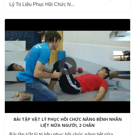
Lý Trị Liệu Phục Hồi Chức N...
BÀI TẬP VẬT LÝ PHỤC HỒI CHỨC NĂNG BỆNH NHÂN
LIỆT NỮA NGƯỜI, 2 CHÂN
Bài tập Vật lý trị liệu phục hồi chức năng liệt nữa