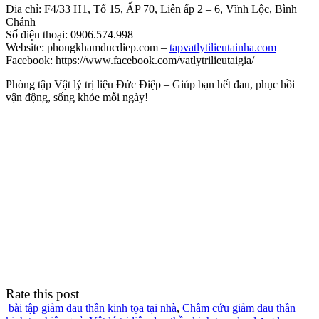
Đia chỉ: F4/33 H1, Tổ 15, ẤP 70, Liên ấp 2 – 6, Vĩnh Lộc, Bình
Chánh
Số điện thoại: 0906.574.998
Website: phongkhamducdiep.com –
tapvatlytilieutainha.com
Facebook: https://www.facebook.com/vatlytrilieutaigia/
Phòng tập Vật lý trị liệu Đức Điệp – Giúp bạn hết đau, phục hồi
vận động, sống khỏe mỗi ngày!
Rate this post
bài tập giảm đau thần kinh tọa tại nhà
,
Châm cứu giảm đau thần