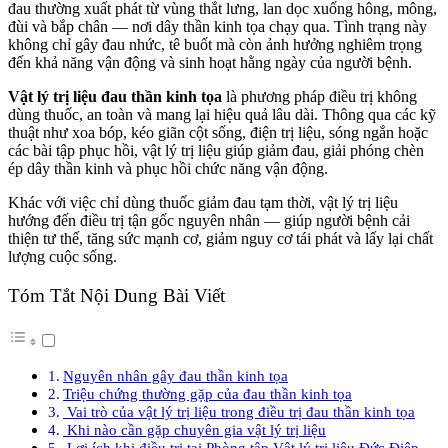
đau thường xuất phát từ vùng thắt lưng, lan dọc xuống hông, mông,
đùi và bắp chân — nơi dây thần kinh tọa chạy qua. Tình trạng này
không chỉ gây đau nhức, tê buốt mà còn ảnh hưởng nghiêm trọng
đến khả năng vận động và sinh hoạt hằng ngày của người bệnh.
Vật lý trị liệu đau thần kinh tọa
là phương pháp điều trị không
dùng thuốc, an toàn và mang lại hiệu quả lâu dài. Thông qua các kỹ
thuật như xoa bóp, kéo giãn cột sống, điện trị liệu, sóng ngắn hoặc
các bài tập phục hồi, vật lý trị liệu giúp giảm đau, giải phóng chèn
ép dây thần kinh và phục hồi chức năng vận động.
Khác với việc chỉ dùng thuốc giảm đau tạm thời, vật lý trị liệu
hướng đến điều trị tận gốc nguyên nhân — giúp người bệnh cải
thiện tư thế, tăng sức mạnh cơ, giảm nguy cơ tái phát và lấy lại chất
lượng cuộc sống.
Tóm Tắt Nội Dung Bài Viết
Nguyên nhân gây đau thần kinh tọa
Triệu chứng thường gặp của đau thần kinh tọa
Vai trò của vật lý trị liệu trong điều trị đau thần kinh tọa
Khi nào cần gặp chuyên gia vật lý trị liệu
Lợi ích khi điều trị tại Phòng tập Vật lý trị liệu Đức Điệp