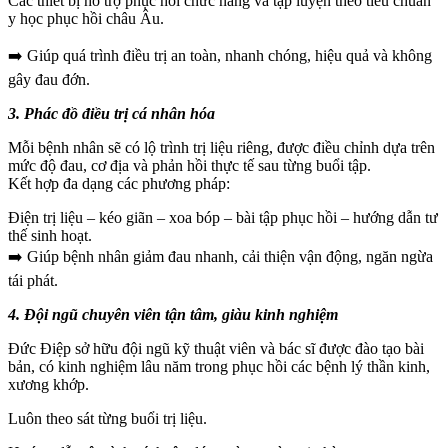
Các thiết bị hỗ trợ phục hồi chức năng và tập luyện theo tiêu chuẩn
y học phục hồi châu Âu.
➡️ Giúp quá trình điều trị an toàn, nhanh chóng, hiệu quả và không
gây đau đớn.
3. Phác đồ điều trị cá nhân hóa
Mỗi bệnh nhân sẽ có lộ trình trị liệu riêng, được điều chỉnh dựa trên
mức độ đau, cơ địa và phản hồi thực tế sau từng buổi tập.
Kết hợp đa dạng các phương pháp:
Điện trị liệu – kéo giãn – xoa bóp – bài tập phục hồi – hướng dẫn tư
thế sinh hoạt.
➡️ Giúp bệnh nhân giảm đau nhanh, cải thiện vận động, ngăn ngừa
tái phát.
4. Đội ngũ chuyên viên tận tâm, giàu kinh nghiệm
Đức Điệp sở hữu đội ngũ kỹ thuật viên và bác sĩ được đào tạo bài
bản, có kinh nghiệm lâu năm trong phục hồi các bệnh lý thần kinh,
xương khớp.
Luôn theo sát từng buổi trị liệu.