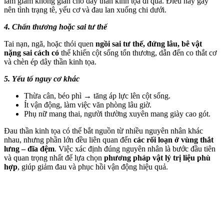
làm giảm không gian cho dây thần kinh tọa đi qua. Điều này gây
nên tình trạng tê, yếu cơ và đau lan xuống chi dưới.
4. Chấn thương hoặc sai tư thế
Tai nạn, ngã, hoặc thói quen
ngồi sai tư thế, đứng lâu, bê vật
nặng sai cách có
thể khiến cột sống tổn thương, dẫn đến co thắt cơ
và chèn ép dây thần kinh tọa.
5. Yếu tố nguy cơ khác
Thừa cân, béo phì → tăng áp lực lên cột sống.
Ít vận động, làm việc văn phòng lâu giờ.
Phụ nữ mang thai, người thường xuyên mang giày cao gót.
Đau thần kinh tọa có thể bắt nguồn từ nhiều nguyên nhân khác
nhau, nhưng phần lớn đều liên quan đến
các rối loạn ở vùng thắt
lưng – đĩa đệm
. Việc xác định đúng nguyên nhân là bước đầu tiên
và quan trọng nhất để lựa chọn
phương pháp vật lý trị liệu phù
hợp
, giúp giảm đau và phục hồi vận động hiệu quả.