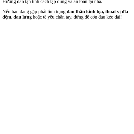
Hướng dẫn tận tình cách tập đúng và an toàn tại nhà.
Nếu bạn đang gặp phải tình trạng
đau thần kinh tọa, thoát vị đĩa
đệm, đau lưng
hoặc tê yếu chân tay, đừng để cơn đau kéo dài!