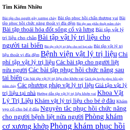
Tìm Kiếm Nhiều
Bài tập phục hồi chấn thương vai
Bài
Bài tập cho người gãy xương chày
tập phục hồi chức năng thoát vị đĩa đệm
Bài tập sau phẫu thuật mâm chày
Bài tập thoái hóa đốt sống cổ và lưng
Bài tập vật lý
Bài tập vật lý trị liệu cho
trị liệu cho chân
người tai biến
Bài tập vật lý trị
Bài tập vật lý trị liệu cho trẻ bại não
Bệnh viện vật lý trị liệu
Chi
liệu thoát vị đĩa đệm
phí tập vật lý trị liệu
Các bài tập cho người liệt
Các bài tập phục hồi chức năng sau
nửa người
tai biến
Các bài tập vật lý trị liệu cho khớp vai
Cách tập luyện phục hồi gãy
Các phương pháp vật lý trị liệu
Giá tập vật lý
mâm chày
Khoa Vật
trị liệu tại nhà
Hướng dẫn tập vật lý trị liệu khớp vai
Lý Trị Liệu
Khám vật lý trị liệu cho bé ở đâu
Khám
Nguyên tắc phục hồi chức năng
vẹo cổ cho bé ở đâu
Phòng khám
cho người bệnh liệt nửa người
Phòng khám phục hồi
cơ xương khớp