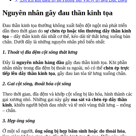
Nguyên nhân gây đau thần kinh tọa
Đau thần kinh tọa thường không xuất hiện đột ngột mà phát triển
dần theo thời gian do
sự chèn ép hoặc tổn thương dây thần kinh
tọa
– dây thần kinh dài nhất cơ thể, kéo dài từ thắt lưng xuống bàn
chân. Dưới đây là những nguyên nhân phổ biến nhất:
1. Thoát vị đĩa đệm cột sống thắt lưng
Đây là
nguyên nhân hàng đầu
gây đau thần kinh tọa. Khi phần
nhân nhầy trong đĩa đệm bị thoát ra ngoài, nó có thể
chèn ép trực
tiếp lên dây thần kinh tọa
, gây đau lan tỏa từ lưng xuống chân.
2. Gai cột sống, thoái hóa cột sống
Theo thời gian, đĩa đệm và khớp cột sống bị lão hóa, hình thành các
gai xương nhỏ. Những gai này gây
ma sát và chèn ép dây thần
kinh
, khiến người bệnh đau nhức và tê mỏi vùng thắt lưng – mông
– chân.
3. Hẹp ống sống
Ở một số người,
ống sống bị hẹp bẩm sinh hoặc do thoái hóa
,