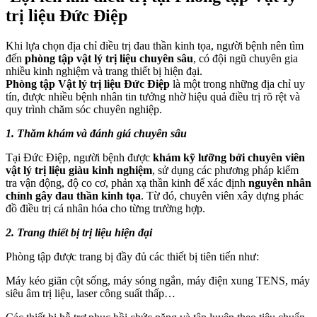
trị liệu Đức Điệp
Khi lựa chọn địa chỉ điều trị đau thần kinh tọa, người bệnh nên tìm
đến
phòng tập vật lý trị liệu chuyên sâu
, có đội ngũ chuyên gia
nhiều kinh nghiệm và trang thiết bị hiện đại.
Phòng tập Vật lý trị liệu Đức Điệp
là một trong những địa chỉ uy
tín, được nhiều bệnh nhân tin tưởng nhờ hiệu quả điều trị rõ rệt và
quy trình chăm sóc chuyên nghiệp.
1. Thăm khám và đánh giá chuyên sâu
Tại Đức Điệp, người bệnh được
khám kỹ lưỡng bởi chuyên viên
vật lý trị liệu giàu kinh nghiệm
, sử dụng các phương pháp kiểm
tra vận động, độ co cơ, phản xạ thần kinh để xác định
nguyên nhân
chính gây đau thần kinh tọa
. Từ đó, chuyên viên xây dựng phác
đồ điều trị cá nhân hóa cho từng trường hợp.
2. Trang thiết bị trị liệu hiện đại
Phòng tập được trang bị đầy đủ các thiết bị tiên tiến như:
Máy kéo giãn cột sống, máy sóng ngắn, máy điện xung TENS, máy
siêu âm trị liệu, laser công suất thấp…