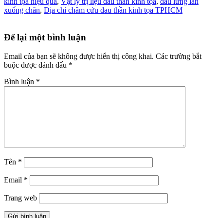
kinh tọa hiệu quả
,
Vật lý trị liệu đau thần kinh tọa
,
đau lưng lan
xuống chân
,
Địa chỉ châm cứu đau thần kinh tọa TPHCM
Để lại một bình luận
Email của bạn sẽ không được hiển thị công khai.
Các trường bắt
buộc được đánh dấu
*
Bình luận
*
Tên
*
Email
*
Trang web