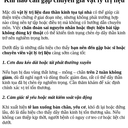
Mặc dù
vật lý trị liệu đau thần kinh tọa tại nhà
có thể giúp cải
thiện triệu chứng ở giai đoạn nhẹ, nhưng không phải trường hợp
nào cũng nên tự tập hoặc điều trị mà không có hướng dẫn chuyên
môn. Việc
chẩn đoán sai nguyên nhân hoặc thực hiện bài tập
không đúng kỹ thuật
có thể khiến tình trạng chèn ép dây thần kinh
trở nên nghiêm trọng hơn.
Dưới đây là những dấu hiệu cho thấy
bạn nên đến gặp bác sĩ hoặc
chuyên viên vật lý trị liệu
càng sớm càng tốt:
1. Cơn đau kéo dài hoặc tái phát thường xuyên
Nếu bạn bị đau vùng thắt lưng – mông – chân
trên 2 tuần không
giảm
, dù đã nghỉ ngơi và dùng thuốc giảm đau, rất có thể dây thần
kinh tọa đã bị chèn ép nghiêm trọng. Cần thăm khám để xác định
chính xác vị trí tổn thương.
2. Cảm giác tê yếu hoặc mất kiểm soát vận động
Khi xuất hiện
tê lan xuống bàn chân, yếu cơ
, khó đi lại hoặc đứng
lâu, đó là dấu hiệu cho thấy dây thần kinh bị tổn thương sâu. Nếu
không can thiệp kịp thời, người bệnh có nguy cơ teo cơ hoặc liệt chi
dưới.