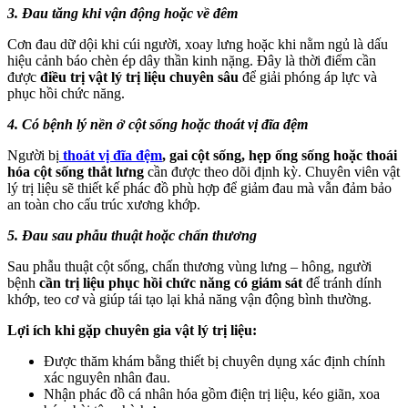
3. Đau tăng khi vận động hoặc về đêm
Cơn đau dữ dội khi cúi người, xoay lưng hoặc khi nằm ngủ là dấu
hiệu cảnh báo chèn ép dây thần kinh nặng. Đây là thời điểm cần
được
điều trị vật lý trị liệu chuyên sâu
để giải phóng áp lực và
phục hồi chức năng.
4. Có bệnh lý nền ở cột sống hoặc thoát vị đĩa đệm
Người bị
thoát vị đĩa đệm
, gai cột sống, hẹp ống sống hoặc thoái
hóa cột sống thắt lưng
cần được theo dõi định kỳ. Chuyên viên vật
lý trị liệu sẽ thiết kế phác đồ phù hợp để giảm đau mà vẫn đảm bảo
an toàn cho cấu trúc xương khớp.
5. Đau sau phẫu thuật hoặc chấn thương
Sau phẫu thuật cột sống, chấn thương vùng lưng – hông, người
bệnh
cần trị liệu phục hồi chức năng có giám sát
để tránh dính
khớp, teo cơ và giúp tái tạo lại khả năng vận động bình thường.
Lợi ích khi gặp chuyên gia vật lý trị liệu:
Được thăm khám bằng thiết bị chuyên dụng xác định chính
xác nguyên nhân đau.
Nhận phác đồ cá nhân hóa gồm điện trị liệu, kéo giãn, xoa