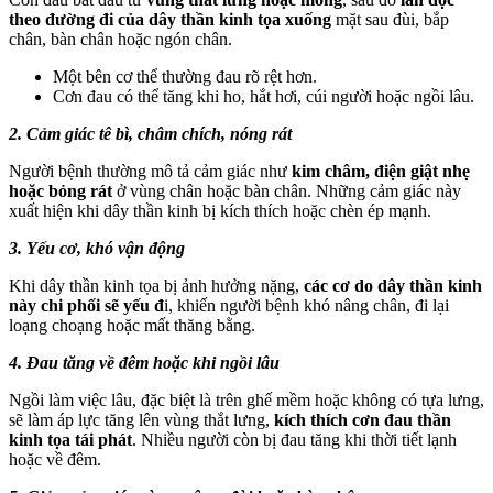
theo đường đi của dây thần kinh tọa xuống
mặt sau đùi, bắp
chân, bàn chân hoặc ngón chân.
Một bên cơ thể thường đau rõ rệt hơn.
Cơn đau có thể tăng khi ho, hắt hơi, cúi người hoặc ngồi lâu.
2. Cảm giác tê bì, châm chích, nóng rát
Người bệnh thường mô tả cảm giác như
kim châm, điện giật nhẹ
hoặc bỏng rát
ở vùng chân hoặc bàn chân. Những cảm giác này
xuất hiện khi dây thần kinh bị kích thích hoặc chèn ép mạnh.
3. Yếu cơ, khó vận động
Khi dây thần kinh tọa bị ảnh hưởng nặng,
các cơ do dây thần kinh
này chi phối sẽ yếu đ
i, khiến người bệnh khó nâng chân, đi lại
loạng choạng hoặc mất thăng bằng.
4. Đau tăng về đêm hoặc khi ngồi lâu
Ngồi làm việc lâu, đặc biệt là trên ghế mềm hoặc không có tựa lưng,
sẽ làm áp lực tăng lên vùng thắt lưng,
kích thích cơn đau thần
kinh tọa tái phát
. Nhiều người còn bị đau tăng khi thời tiết lạnh
hoặc về đêm.