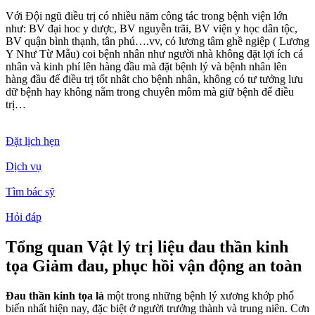
Với Đội ngũ điều trị có nhiều năm công tác trong bệnh viện lớn
như: BV đại hoc y dược, BV nguyễn trãi, BV viện y học dân tộc,
BV quận bình thạnh, tân phú….vv, có lương tâm ghề ngiệp ( Lương
Y Như Từ Mẫu) coi bệnh nhân như người nhà không đặt lợi ích cá
nhân và kinh phí lên hàng đầu mà đặt bệnh lý và bệnh nhân lên
hàng đầu để điều trị tốt nhât cho bệnh nhân, không có tư tưởng lưu
dữ bệnh hay không nằm trong chuyên môm mà giữ bệnh để điều
trị…
Đặt lịch hẹn
Dịch vụ
Tìm bác sỹ
Hỏi đáp
Tổng quan Vật lý trị liệu đau thần kinh
tọa Giảm đau, phục hồi vận động an toàn
Đau thần kinh tọa là
một trong những bệnh lý xương khớp phổ
biến nhất hiện nay, đặc biệt ở người trưởng thành và trung niên. Cơn