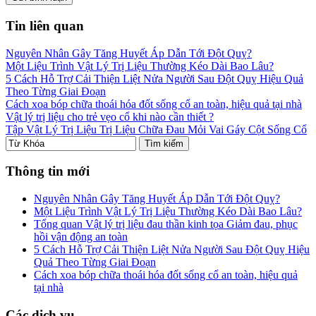
Tin liên quan
Nguyên Nhân Gây Tăng Huyết Áp Dẫn Tới Đột Quỵ?
Một Liệu Trình Vật Lý Trị Liệu Thường Kéo Dài Bao Lâu?
5 Cách Hỗ Trợ Cải Thiện Liệt Nửa Người Sau Đột Quỵ Hiệu Quả
Theo Từng Giai Đoạn
Cách xoa bóp chữa thoái hóa đốt sống cổ an toàn, hiệu quả tại nhà
Vật lý trị liệu cho trẻ vẹo cổ khi nào cần thiết ?
Tập Vật Lý Trị Liệu Trị Liệu Chữa Đau Mỏi Vai Gáy Cột Sống Cổ
Thông tin mới
Nguyên Nhân Gây Tăng Huyết Áp Dẫn Tới Đột Quỵ?
Một Liệu Trình Vật Lý Trị Liệu Thường Kéo Dài Bao Lâu?
Tổng quan Vật lý trị liệu đau thần kinh tọa Giảm đau, phục
hồi vận động an toàn
5 Cách Hỗ Trợ Cải Thiện Liệt Nửa Người Sau Đột Quỵ Hiệu
Quả Theo Từng Giai Đoạn
Cách xoa bóp chữa thoái hóa đốt sống cổ an toàn, hiệu quả
tại nhà
Các dịch vụ