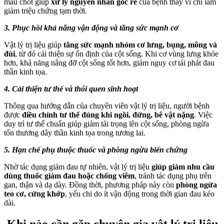
mấu chốt giúp
xử lý nguyên nhân gốc rễ
của bệnh thay vì chỉ làm
giảm triệu chứng tạm thời.
3. Phục hồi khả năng vận động và tăng sức mạnh cơ
Vật lý trị liệu giúp
tăng sức mạnh nhóm cơ lưng, bụng, mông và
đùi
, từ đó cải thiện sự ổn định của cột sống. Khi cơ vùng lưng khỏe
hơn, khả năng nâng đỡ cột sống tốt hơn, giảm nguy cơ tái phát đau
thần kinh tọa.
4. Cải thiện tư thế và thói quen sinh hoạt
Thông qua hướng dẫn của chuyên viên vật lý trị liệu, người bệnh
được
điều chỉnh tư thế đúng khi ngồi, đứng, bê vật nặng
. Việc
duy trì tư thế chuẩn giúp giảm tải trọng lên cột sống, phòng ngừa
tổn thương dây thần kinh tọa trong tương lai.
5. Hạn chế phụ thuộc thuốc và phòng ngừa biến chứng
Nhờ tác dụng giảm đau tự nhiên, vật lý trị liệu
giúp giảm nhu cầu
dùng thuốc giảm đau hoặc chống viêm
, tránh tác dụng phụ trên
gan, thận và dạ dày. Đồng thời, phương pháp này còn
phòng ngừa
teo cơ, cứng khớp
, yếu chi do ít vận động trong thời gian đau kéo
dài.
Khi nào cần gặp chuyên gia vật lý trị liệu