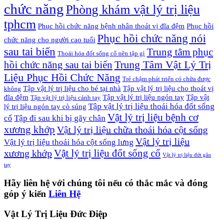
chức năng
Phòng khám vật lý trị liệu
tphcm
Phục hồi chức năng bệnh nhân thoát vị đĩa đệm
Phục hồi
Phục hồi chức năng nói
chức năng cho người cao tuổi
sau tai biến
Trung tâm phục
Thoái hóa đốt sống cổ nên tập gì
Trung Tâm Vật Lý Trị
hồi chức năng sau tai biến
Liệu Phục Hồi Chức Năng
Trẻ chậm phát triển có chữa được
Tập vật lý trị liệu cho bé tại nhà
Tập vật lý trị liệu cho thoát vị
không
đĩa đệm
Tập vật lý trị liệu ngón tay
Tập vật
Tập vật lý trị liệu cánh tay
Tập vật lý trị liệu thoái hóa đốt sống
lý trị liệu ngón tay cò súng
Vật lý trị liệu bệnh cơ
cổ
Tập đi sau khi bị gãy chân
xương khớp
Vật lý trị liệu chữa thoái hóa cột sống
Vật lý trị liệu
Vật lý trị liệu thoái hóa cột sống lưng
Vật lý trị liệu đốt sống cổ
xương khớp
Vật lý trị liệu đứt gân
tay
Hãy liên hệ với chúng tôi nếu có thắc mắc và đóng
góp ý kiến
Liên Hệ
Vật Lý Trị Liệu Đức Điệp