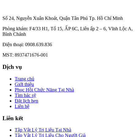
Số 24, Nguyễn Xuân Khoát, Quận Tân Phú Tp. Hồ Chí Minh
Phòng khám: F4/33 H1, Tổ 15, ẤP 6C, Liên ấp 2 – 6, Vĩnh Lộc A,
Bình Chánh
Điện thoại: 0908.639.836
MST: 8937471676-001
Dịch vụ
Trang chủ
Giới thiệu
Phục Hồi Chức Năng Tại Nhà
Tìm bác sỹ
Đặt lịch hẹn
Liên hệ
Liên kết
Tập Vật Lý Trị Liệu Tại Nhà
Tập Vật Lý Trị Liệu Cho Người Già