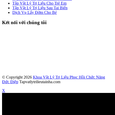
Tập Vật Lý Trị Liệu Cho Trẻ Em
Tập Vật Lý Trị Liệu Sau Tai Biến
Dịch Vụ Lấy Đờm Cho Bé
Kết nối với chúng tôi
© Copyright 2026
Khoa Vật Lý Trị Liệu Phục Hồi Chức Năng
Đức Điệp
Tapvatlytrilieutainha.com
X