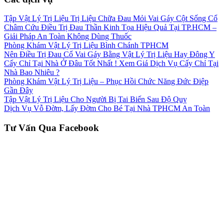
Tập Vật Lý Trị Liệu Trị Liệu Chữa Đau Mỏi Vai Gáy Cột Sống Cổ
Châm Cứu Điều Trị Đau Thần Kinh Tọa Hiệu Quả Tại TP.HCM –
Giải Pháp An Toàn Không Dùng Thuốc
Phòng Khám Vật Lý Trị Liệu Bình Chánh TPHCM
Nên Điều Trị Đau Cổ Vai Gáy Bằng Vật Lý Trị Liệu Hay Đông Y
Cấy Chỉ Tại Nhà Ở Đâu Tốt Nhất ! Xem Giá Dịch Vụ Cấy Chỉ Tại
Nhà Bao Nhiêu ?
Phòng Khám Vật Lý Trị Liệu – Phục Hồi Chức Năng Đức Điệp
Gần Đây
Tập Vật Lý Trị Liệu Cho Người Bị Tai Biến Sau Độ Quỵ
Dịch Vụ Vỗ Đờm, Lấy Đờm Cho Bé Tại Nhà TPHCM An Toàn
Tư Vấn Qua Facebook