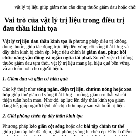
vật lý trị liệu giúp giảm nhu cầu dùng thuốc giảm đau hoặc chốn
Vai trò của vật lý trị liệu trong điều trị
đau thần kinh tọa
Vật lý trị liệu đau thần kinh tọa
là phương pháp điều trị không
dùng thuốc, giúp tác động trực tiếp lên vùng cột sống thắt lưng và
dây thần kinh bị chèn ép. Mục tiêu chính là
giảm đau, phục hồi
chức năng vận động và ngăn ngừa tái phát.
So với việc chỉ dùng
thuốc giảm đau tạm thời, vật lý trị liệu mang lại hiệu quả bền vững
và an toàn hơn cho người bệnh.
1. Giảm đau và giãn cơ hiệu quả
Các kỹ thuật như
sóng ngắn, điện trị liệu, chườm nóng hoặc xoa
bóp
giúp thư giãn cơ vùng thắt lưng – mông, giảm co thắt và cải
thiện tuần hoàn máu. Nhờ đó, áp lực lên dây thần kinh tọa giảm
đáng kể, giúp người bệnh dễ chịu hơn ngay sau vài buổi trị liệu.
2. Giải phóng chèn ép dây thần kinh tọa
Phương pháp
kéo giãn cột sống
hoặc các
bài tập chỉnh tư thế
giúp giảm áp lực đĩa đệm, giải phóng vùng bị chèn ép. Đây là điểm