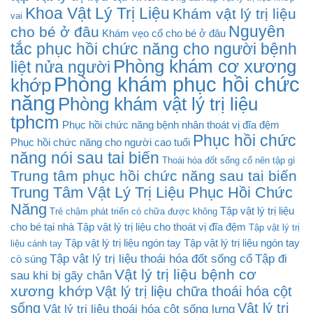
Khoa Vật Lý Trị Liệu
Khám vật lý trị liệu
vai
Nguyên
cho bé ở đâu
Khám vẹo cổ cho bé ở đâu
tắc phục hồi chức năng cho người bệnh
Phòng khám cơ xương
liệt nửa người
Phòng khám phục hồi chức
khớp
năng
Phòng khám vật lý trị liệu
tphcm
Phục hồi chức năng bệnh nhân thoát vị đĩa đệm
Phục hồi chức
Phục hồi chức năng cho người cao tuổi
năng nói sau tai biến
Thoái hóa đốt sống cổ nên tập gì
Trung tâm phục hồi chức năng sau tai biến
Trung Tâm Vật Lý Trị Liệu Phục Hồi Chức
Năng
Tập vật lý trị liệu
Trẻ chậm phát triển có chữa được không
cho bé tại nhà
Tập vật lý trị liệu cho thoát vị đĩa đệm
Tập vật lý trị
Tập vật lý trị liệu ngón tay
Tập vật lý trị liệu ngón tay
liệu cánh tay
Tập vật lý trị liệu thoái hóa đốt sống cổ
Tập đi
cò súng
Vật lý trị liệu bệnh cơ
sau khi bị gãy chân
xương khớp
Vật lý trị liệu chữa thoái hóa cột
sống
Vật lý trị
Vật lý trị liệu thoái hóa cột sống lưng