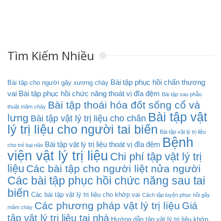
Tìm Kiếm Nhiều
Bài tập phục hồi chấn thương
Bài tập cho người gãy xương chày
vai
Bài tập phục hồi chức năng thoát vị đĩa đệm
Bài tập sau phẫu
Bài tập thoái hóa đốt sống cổ và
thuật mâm chày
Bài tập vật
lưng
Bài tập vật lý trị liệu cho chân
lý trị liệu cho người tai biến
Bài tập vật lý trị liệu
Bệnh
Bài tập vật lý trị liệu thoát vị đĩa đệm
cho trẻ bại não
viện vật lý trị liệu
Chi phí tập vật lý trị
liệu
Các bài tập cho người liệt nửa người
Các bài tập phục hồi chức năng sau tai
biến
Các bài tập vật lý trị liệu cho khớp vai
Cách tập luyện phục hồi gãy
Các phương pháp vật lý trị liệu
Giá
mâm chày
tập vật lý trị liệu tại nhà
Hướng dẫn tập vật lý trị liệu khớp