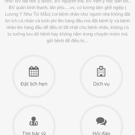
như: BV đại hoc y dược, BV nguyễn trãi, BV viện y học dân tộc,
BV quận bình thạnh, tân phú….vv, có lương tâm ghề ngiệp (
Lương Y Như Từ Mẫu) coi bệnh nhân như người nhà không đặt
lợi ích cá nhân và kinh phí lên hàng đầu mà đặt bệnh lý và bệnh
nhân lên hàng đầu để điều trị tốt nhât cho bệnh nhân, không có
tư tưởng lưu dữ bệnh hay không nằm trong chuyên môm mà
giữ bệnh để điều trị…
Đặt lịch hẹn
Dịch vụ
Tìm bác sỹ
Hỏi đáp