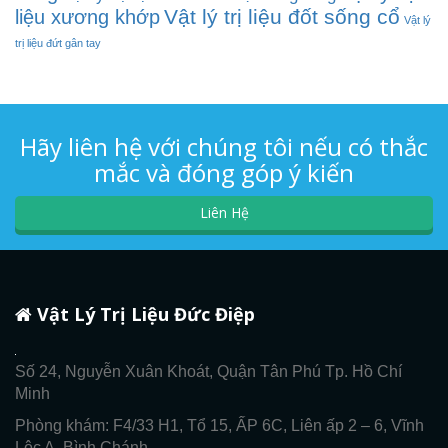
Vật lý trị liệu đốt sống cổ
liệu xương khớp
Vật lý
trị liệu đứt gân tay
Hãy liên hệ với chúng tôi nếu có thắc
mắc và đóng góp ý kiến
Liên Hệ
Vật Lý Trị Liệu Đức Điệp
Số 24, Nguyễn Xuân Khoát, Quận Tân Phú Tp. Hồ Chí
Minh
Phòng khám: F4/33 H1, Tổ 15, ẤP 6C, Liên ấp 2 – 6, Vĩnh
Lộc A, Bình Chánh