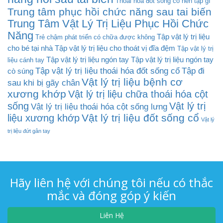
Thoái hóa đốt sống cổ nên tập gì
Trung tâm phục hồi chức năng sau tai biến
Trung Tâm Vật Lý Trị Liệu Phục Hồi Chức
Năng
Tập vật lý trị liệu
Trẻ chậm phát triển có chữa được không
cho bé tại nhà
Tập vật lý trị liệu cho thoát vị đĩa đệm
Tập vật lý trị
Tập vật lý trị liệu ngón tay
Tập vật lý trị liệu ngón tay
liệu cánh tay
Tập vật lý trị liệu thoái hóa đốt sống cổ
Tập đi
cò súng
Vật lý trị liệu bệnh cơ
sau khi bị gãy chân
xương khớp
Vật lý trị liệu chữa thoái hóa cột
sống
Vật lý trị
Vật lý trị liệu thoái hóa cột sống lưng
Vật lý trị liệu đốt sống cổ
liệu xương khớp
Vật lý
trị liệu đứt gân tay
Hãy liên hệ với chúng tôi nếu có thắc
mắc và đóng góp ý kiến
Liên Hệ