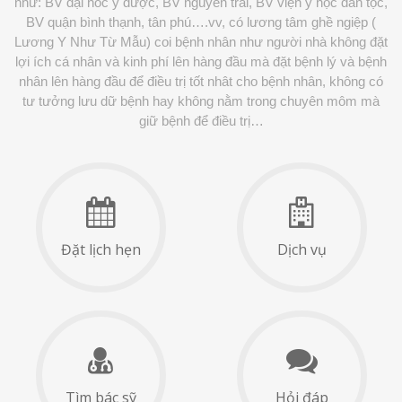
như: BV đại hoc y dược, BV nguyễn trãi, BV viện y học dân tộc,
BV quận bình thạnh, tân phú….vv, có lương tâm ghề ngiệp (
Lương Y Như Từ Mẫu) coi bệnh nhân như người nhà không đặt
lợi ích cá nhân và kinh phí lên hàng đầu mà đặt bệnh lý và bệnh
nhân lên hàng đầu để điều trị tốt nhât cho bệnh nhân, không có
tư tưởng lưu dữ bệnh hay không nằm trong chuyên môm mà
giữ bệnh để điều trị…
Đặt lịch hẹn
Dịch vụ
Tìm bác sỹ
Hỏi đáp