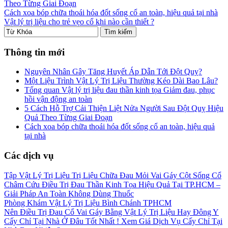
Theo Từng Giai Đoạn
Cách xoa bóp chữa thoái hóa đốt sống cổ an toàn, hiệu quả tại nhà
Vật lý trị liệu cho trẻ vẹo cổ khi nào cần thiết ?
Thông tin mới
Nguyên Nhân Gây Tăng Huyết Áp Dẫn Tới Đột Quỵ?
Một Liệu Trình Vật Lý Trị Liệu Thường Kéo Dài Bao Lâu?
Tổng quan Vật lý trị liệu đau thần kinh tọa Giảm đau, phục
hồi vận động an toàn
5 Cách Hỗ Trợ Cải Thiện Liệt Nửa Người Sau Đột Quỵ Hiệu
Quả Theo Từng Giai Đoạn
Cách xoa bóp chữa thoái hóa đốt sống cổ an toàn, hiệu quả
tại nhà
Các dịch vụ
Tập Vật Lý Trị Liệu Trị Liệu Chữa Đau Mỏi Vai Gáy Cột Sống Cổ
Châm Cứu Điều Trị Đau Thần Kinh Tọa Hiệu Quả Tại TP.HCM –
Giải Pháp An Toàn Không Dùng Thuốc
Phòng Khám Vật Lý Trị Liệu Bình Chánh TPHCM
Nên Điều Trị Đau Cổ Vai Gáy Bằng Vật Lý Trị Liệu Hay Đông Y
Cấy Chỉ Tại Nhà Ở Đâu Tốt Nhất ! Xem Giá Dịch Vụ Cấy Chỉ Tại