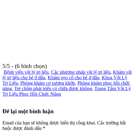
5/5 - (6 bình chọn)
Bệnh viện vật lý trị liệu
,
Các phương pháp vật lý trị liệu
,
Khám vật
lý trị liệu cho bé ở đâu
,
Khám vẹo cổ cho bé ở đâu
,
Khoa Vật Lý
Trị Liệu
,
Phòng khám cơ xương khớp
,
Phòng khám phục hồi chức
năng
,
Trẻ chậm phát triển có chữa được không
,
Trung Tâm Vật Lý
Trị Liệu Phục Hồi Chức Năng
Để lại một bình luận
Email của bạn sẽ không được hiển thị công khai.
Các trường bắt
buộc được đánh dấu
*