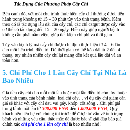
Tác Dụng Của Phương Pháp Cấy Chỉ
Bên cạnh đó, với một chu trình thực hiện cấy chỉ thường được tiến
hành trong khoảng từ 15 – 30 phút tùy vào tình trạng bệnh. Kèm
theo đó là tác dụng lâu dài của cấy chỉ, các chỉ catgut được cấy vào
cơ thể có tác dụng đến 15 – 20 ngày. Điều này giúp người bệnh
không cần phải nằm viện, giúp tiết kiệm chi phí và thời gian.
Tùy vào bệnh lý mà cấy chỉ được chỉ định thực hiện từ 4 – 6 lần
cho một liệu trình điều trị. Dù thời gian có thể kéo dài từ 2 đến 4
tháng, tuy nhiên nhiên cấy chỉ lại mang đến kết quả lâu dài và an
toàn hơn.
5. Chi Phí Cho 1 Lần Cấy Chỉ Tại Nhà Là
Bao Nhiêu
Giá tiền cấy chỉ cho mỗi một lần hoặc một lần điều trị còn tùy thuộc
vào tình trạng của bệnh nhân, loại chỉ cấy… ví dụ cấy chỉ giảm cân
giá sẽ khác với cấy chỉ đau vai gáy, khớp, cột sống…Chi phí giá
trung bình một lần từ
300,000 VNĐ
đến
1.000,000 VNĐ
, Quý
khách nên liên hệ với chúng tôi trước để được tư vấn về tình trạng
bệnh và những yêu cầu, thắc mắc để được bác sĩ giải đáp báo giá
chính xác
chi phí cho 1 lần cấy chỉ
là bao nhiêu nhé !