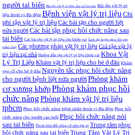
người tai biến
Bài tập vật lý trị
Bài tập vật lý trị liệu cho trẻ bại não
Bệnh viện vật lý trị liệu
Chi
liệu thoát vị đĩa đệm
phí tập vật lý trị liệu
Các bài tập cho người liệt
Các bài tập phục hồi chức năng sau
nửa người
tai biến
Các bài tập vật lý trị liệu cho khớp vai
Cách tập luyện phục hồi gãy
Các phương pháp vật lý trị liệu
Giá tập vật lý
mâm chày
Khoa Vật
trị liệu tại nhà
Hướng dẫn tập vật lý trị liệu khớp vai
Lý Trị Liệu
Khám vật lý trị liệu cho bé ở đâu
Khám
Nguyên tắc phục hồi chức năng
vẹo cổ cho bé ở đâu
Phòng khám
cho người bệnh liệt nửa người
Phòng khám phục hồi
cơ xương khớp
chức năng
Phòng khám vật lý trị liệu
tphcm
Phục hồi chức năng bệnh nhân thoát vị đĩa đệm
Phục hồi
Phục hồi chức năng nói
chức năng cho người cao tuổi
sau tai biến
Trung tâm phục
Thoái hóa đốt sống cổ nên tập gì
Trung Tâm Vật Lý Trị
hồi chức năng sau tai biến