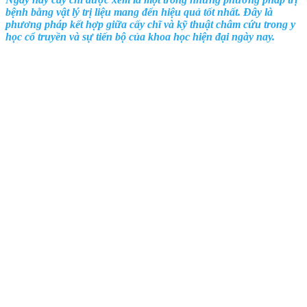
bệnh bằng vật lý trị liệu mang đến hiệu quả tốt nhất. Đây là
phương pháp kết hợp giữa cấy chĩ và kỹ thuật châm cứu trong y
học cổ truyền và sự tiến bộ của khoa học hiện đại ngày nay.