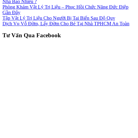
Nhà Bao Nhiêu ?
Phòng Khám Vật Lý Trị Liệu – Phục Hồi Chức Năng Đức Điệp
Gần Đây
Tập Vật Lý Trị Liệu Cho Người Bị Tai Biến Sau Độ Quỵ
Dịch Vụ Vỗ Đờm, Lấy Đờm Cho Bé Tại Nhà TPHCM An Toàn
Tư Vấn Qua Facebook