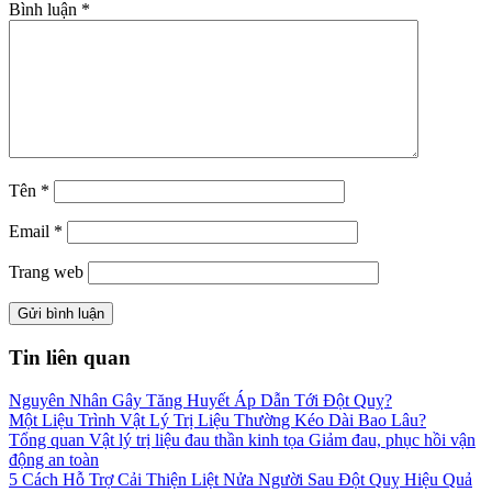
Bình luận
*
Tên
*
Email
*
Trang web
Tin liên quan
Nguyên Nhân Gây Tăng Huyết Áp Dẫn Tới Đột Quỵ?
Một Liệu Trình Vật Lý Trị Liệu Thường Kéo Dài Bao Lâu?
Tổng quan Vật lý trị liệu đau thần kinh tọa Giảm đau, phục hồi vận
động an toàn
5 Cách Hỗ Trợ Cải Thiện Liệt Nửa Người Sau Đột Quỵ Hiệu Quả