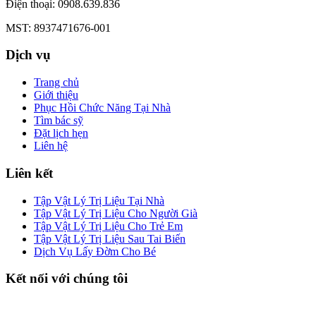
Điện thoại: 0908.639.836
MST: 8937471676-001
Dịch vụ
Trang chủ
Giới thiệu
Phục Hồi Chức Năng Tại Nhà
Tìm bác sỹ
Đặt lịch hẹn
Liên hệ
Liên kết
Tập Vật Lý Trị Liệu Tại Nhà
Tập Vật Lý Trị Liệu Cho Người Già
Tập Vật Lý Trị Liệu Cho Trẻ Em
Tập Vật Lý Trị Liệu Sau Tai Biến
Dịch Vụ Lấy Đờm Cho Bé
Kết nối với chúng tôi