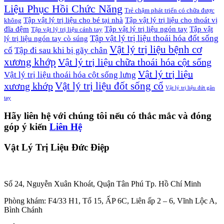
Liệu Phục Hồi Chức Năng
Trẻ chậm phát triển có chữa được
Tập vật lý trị liệu cho bé tại nhà
Tập vật lý trị liệu cho thoát vị
không
đĩa đệm
Tập vật lý trị liệu ngón tay
Tập vật
Tập vật lý trị liệu cánh tay
Tập vật lý trị liệu thoái hóa đốt sống
lý trị liệu ngón tay cò súng
Vật lý trị liệu bệnh cơ
cổ
Tập đi sau khi bị gãy chân
xương khớp
Vật lý trị liệu chữa thoái hóa cột sống
Vật lý trị liệu
Vật lý trị liệu thoái hóa cột sống lưng
Vật lý trị liệu đốt sống cổ
xương khớp
Vật lý trị liệu đứt gân
tay
Hãy liên hệ với chúng tôi nếu có thắc mắc và đóng
góp ý kiến
Liên Hệ
Vật Lý Trị Liệu Đức Điệp
Số 24, Nguyễn Xuân Khoát, Quận Tân Phú Tp. Hồ Chí Minh
Phòng khám: F4/33 H1, Tổ 15, ẤP 6C, Liên ấp 2 – 6, Vĩnh Lộc A,
Bình Chánh