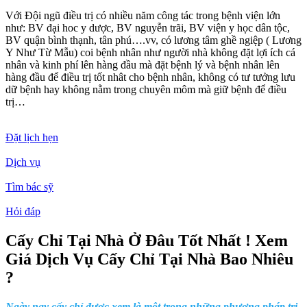
Với Đội ngũ điều trị có nhiều năm công tác trong bệnh viện lớn
như: BV đại hoc y dược, BV nguyễn trãi, BV viện y học dân tộc,
BV quận bình thạnh, tân phú….vv, có lương tâm ghề ngiệp ( Lương
Y Như Từ Mẫu) coi bệnh nhân như người nhà không đặt lợi ích cá
nhân và kinh phí lên hàng đầu mà đặt bệnh lý và bệnh nhân lên
hàng đầu để điều trị tốt nhât cho bệnh nhân, không có tư tưởng lưu
dữ bệnh hay không nằm trong chuyên môm mà giữ bệnh để điều
trị…
Đặt lịch hẹn
Dịch vụ
Tìm bác sỹ
Hỏi đáp
Cấy Chỉ Tại Nhà Ở Đâu Tốt Nhất ! Xem
Giá Dịch Vụ Cấy Chỉ Tại Nhà Bao Nhiêu
?
Ngày nay cấy chỉ được xem là một trong những phương pháp trị