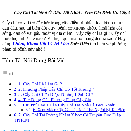
Cấy Chỉ Tại Nhà Ở Đâu Tốt Nhất ! Xem Giá Dịch Vụ Cấy C
Cấy chỉ có vai trò đắc lực trong việc điều trị nhiều loại bệnh như:
đau đầu, sau tai biến đột quỵ, bệnh cơ xương khớp, thoái hóa cột
sống, đau cổ vai gái, thoát vị đĩa điệm,..Vậy cấy chỉ là gì ? Cấy chỉ
thực hiện như thế nào ? Và hiệu quả mà nó mang đến ra sao ? Hãy
cùng
Phòng Khám Vật Lý Trị Liệu
Đức Điệp
tìm hiểu về phương
pháp trị bệnh này nhé !
Tóm Tắt Nội Dung Bài Viết
1. Cấy Chỉ Là Làm Gì ?
2. Phương Pháp Cấy Chỉ Có Tốt Không ?
3. Cấy Chỉ Chữa Được Những Bệnh Gì ?
4. Tác Dụng Của Phương Pháp Cấy Chỉ
5. Chi Phí Cho 1 Lần Cấy Chỉ Tại Nhà Là Bao Nhiêu
6. Xem Video Cấy Chỉ Tại Nhà Cho Người Bị Tai Biến
7. Cấy Chỉ Tại Phòng Khám Y học Cổ Truyền Đức Điệp
TPHCM