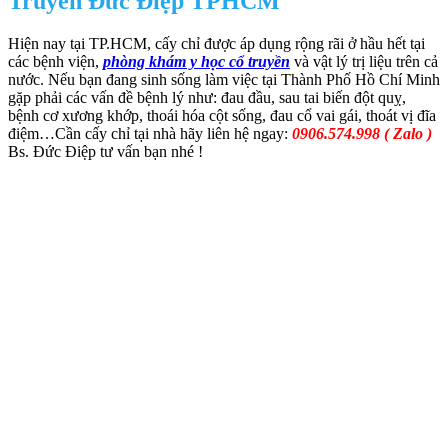
Truyền Đức Điệp TPHCM
Hiện nay tại TP.HCM, cấy chỉ được áp dụng rộng rãi ở hầu hết tại
các bệnh viện,
phòng khám y học cổ truyền
và vật lý trị liệu trên cả
nước. Nếu bạn đang sinh sống làm việc tại Thành Phố Hồ Chí Minh
gặp phải các vấn đề bệnh lý như: đau đầu, sau tai biến đột quỵ,
bệnh cơ xương khớp, thoái hóa cột sống, đau cổ vai gái, thoát vị đĩa
điệm…Cần cấy chỉ tại nhà hãy liên hệ ngay:
0906.574.998 ( Zalo )
Bs. Đức Điệp tư vấn bạn nhé !