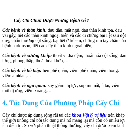
Cấy Chỉ Chữa Được Những Bệnh Gì ?
Các bệnh về thần kinh:
đau đầu, mất ngủ, đau thần kinh tọa, đau
vai gáy, liệt các thần kinh ngoại biên và các di chứng bại liệt sau đột
quỵ, chấn thương cột sống, bại liệt ở trẻ em, chứng run tay chân của
bệnh parkinson, liệt các dây thần kinh ngoại biên,…
Các bệnh về xương khớp:
thoát vị đĩa đệm, thoái hóa cột sống, đau
lưng, phong thấp, thoái hóa khớp,…
Các bệnh về hô hấp:
hen phế quản, viêm phế quản, viêm họng,
viêm amidan,…
Các bệnh về ngũ quan:
suy giảm thị lực, sụp mi mắt, ù tai, viêm
mũi dị ứng, viêm xoang,…
4. Tác Dụng Của Phương Pháp Cấy Chỉ
Cấy chỉ được áp dụng rộng rãi tại các
khoa Vật lý trị liệu
trên khắp
thế giới không chỉ bởi tác dụng mà nó mang lại mà còn có nhiều lợi
ích điều trị. So với phẫu thuật thông thường, cấy chỉ được xem là ít