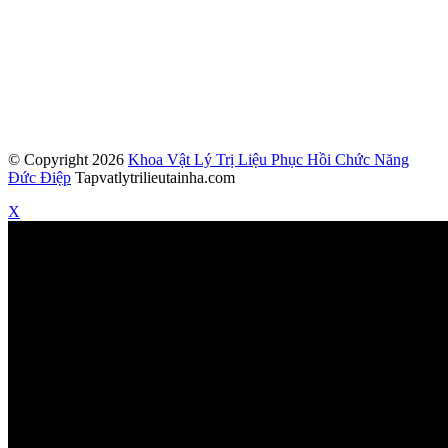
© Copyright 2026
Khoa Vật Lý Trị Liệu Phục Hồi Chức Năng
Đức Điệp
Tapvatlytrilieutainha.com
X