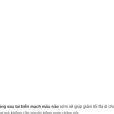
ng sau tai biến mạch máu não
sớm sẽ giúp giảm tối đa di c
hoạt mà không cần người trông nom chăm sóc.