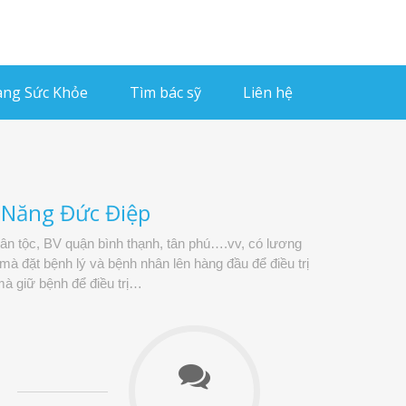
ng Sức Khỏe
Tìm bác sỹ
Liên hệ
c Năng Đức Điệp
dân tộc, BV quận bình thạnh, tân phú….vv, có lương
à đặt bệnh lý và bệnh nhân lên hàng đầu để điều trị
à giữ bệnh để điều trị…