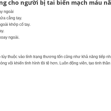
ăng cho người bị tai biến mạch máu n
ay ngoài
ửa cẳng tay.
ngoài khớp cổ tay.
ay.
xoay ngoài.
p tùy thuộc vào tình trạng thương tổn cũng như khả năng tiếp n
nóng vội khiến tình hình tồi tệ hơn. Luôn động viên, tạo tinh thần