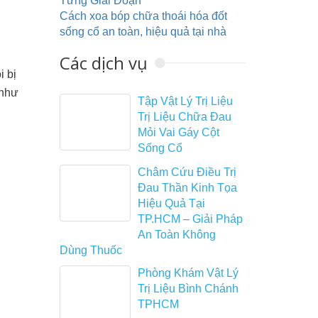
Từng Giai Đoạn
Cách xoa bóp chữa thoái hóa đốt
sống cổ an toàn, hiệu quả tại nhà
Các dịch vụ
i bị
 như
Tập Vật Lý Trị Liệu
Trị Liệu Chữa Đau
Mỏi Vai Gáy Cột
Sống Cổ
Châm Cứu Điều Trị
Đau Thần Kinh Tọa
Hiệu Quả Tại
TP.HCM – Giải Pháp
An Toàn Không
Dùng Thuốc
Phòng Khám Vật Lý
Trị Liệu Bình Chánh
TPHCM