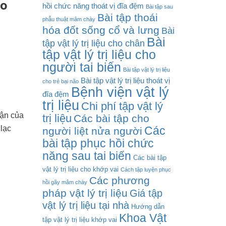
ão
hồi chức năng thoát vị đĩa đệm
Bài tập sau
Bài tập thoái
phẫu thuật mâm chày
hóa đốt sống cổ và lưng
Bài
Bài
tập vật lý trị liệu cho chân
tập vật lý trị liệu cho
người tai biến
Bài tập vật lý trị liệu
Bài tập vật lý trị liệu thoát vị
cho trẻ bại não
Bệnh viện vật lý
đĩa đệm
trị liệu
Chi phí tập vật lý
hận của
trị liệu
Các bài tập cho
 lạc
Các
người liệt nửa người
bài tập phục hồi chức
năng sau tai biến
Các bài tập
vật lý trị liệu cho khớp vai
Cách tập luyện phục
Các phương
hồi gãy mâm chày
pháp vật lý trị liệu
Giá tập
vật lý trị liệu tại nhà
Hướng dẫn
Khoa Vật
tập vật lý trị liệu khớp vai