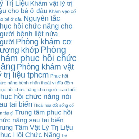
ý Trị Liệu
Khám vật lý trị
iệu cho bé ở đâu
Khám vẹo cổ
Nguyên tắc
ho bé ở đâu
hục hồi chức năng cho
gười bệnh liệt nửa
Phòng khám cơ
gười
Phòng
ương khớp
khám phục hồi chức
năng
Phòng khám vật
ý trị liệu tphcm
Phục hồi
ức năng bệnh nhân thoát vị đĩa đệm
ục hồi chức năng cho người cao tuổi
hục hồi chức năng nói
au tai biến
Thoái hóa đốt sống cổ
Trung tâm phục hồi
n tập gì
hức năng sau tai biến
rung Tâm Vật Lý Trị Liệu
hục Hồi Chức Năng
Trẻ