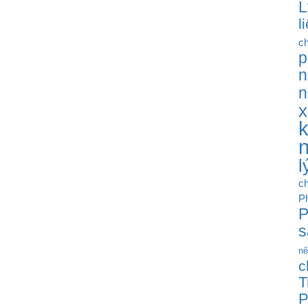
L
l
c
p
n
n
x
l
ch
Ph
P
s
nê
c
T
P