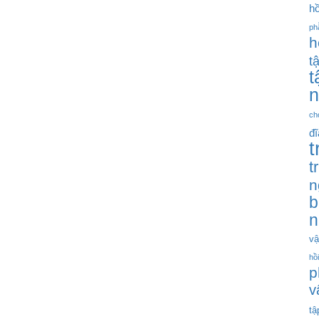
hồ
ph
h
t
t
n
ch
đ
t
t
n
b
n
vậ
hồ
p
v
tậ