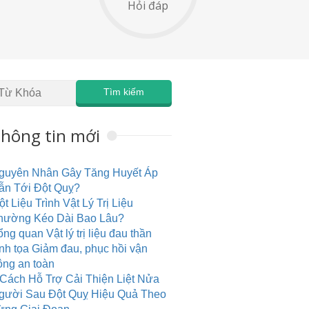
Hỏi đáp
hông tin mới
guyên Nhân Gây Tăng Huyết Áp
ẫn Tới Đột Quỵ?
t Liệu Trình Vật Lý Trị Liệu
hường Kéo Dài Bao Lâu?
ng quan Vật lý trị liệu đau thần
inh tọa Giảm đau, phục hồi vận
ộng an toàn
 Cách Hỗ Trợ Cải Thiện Liệt Nửa
gười Sau Đột Quỵ Hiệu Quả Theo