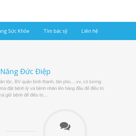
ng Sức Khỏe
Tìm bác sỹ
Liên hệ
c Năng Đức Điệp
dân tộc, BV quận bình thạnh, tân phú….vv, có lương
à đặt bệnh lý và bệnh nhân lên hàng đầu để điều trị
à giữ bệnh để điều trị…