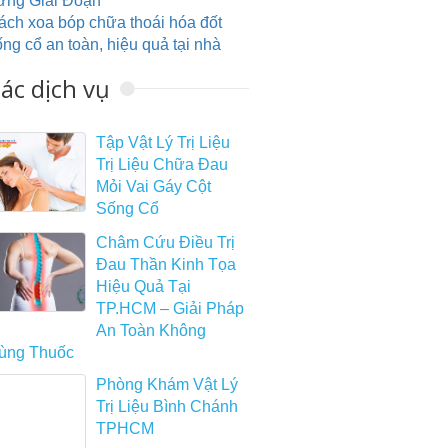
ừng Giai Đoạn
ách xoa bóp chữa thoái hóa đốt
ống cổ an toàn, hiệu quả tại nhà
ác dịch vụ
Tập Vật Lý Trị Liệu
Trị Liệu Chữa Đau
Mỏi Vai Gáy Cột
Sống Cổ
Châm Cứu Điều Trị
Đau Thần Kinh Tọa
Hiệu Quả Tại
TP.HCM – Giải Pháp
An Toàn Không
ùng Thuốc
Phòng Khám Vật Lý
Trị Liệu Bình Chánh
TPHCM