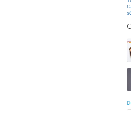
T
C
s
C
D