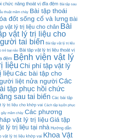
i chức năng thoát vị đĩa đệm
Bài tập sau
Bài tập thoái
ẫu thuật mâm chày
óa đốt sống cổ và lưng
Bài
Bài
ập vật lý trị liệu cho chân
ập vật lý trị liệu cho
gười tai biến
Bài tập vật lý trị liệu
Bài tập vật lý trị liệu thoát vị
o trẻ bại não
Bệnh viện vật lý
ĩa đệm
rị liệu
Chi phí tập vật lý
rị liệu
Các bài tập cho
Các
gười liệt nửa người
ài tập phục hồi chức
ăng sau tai biến
Các bài tập
t lý trị liệu cho khớp vai
Cách tập luyện phục
Các phương
i gãy mâm chày
háp vật lý trị liệu
Giá tập
ật lý trị liệu tại nhà
Hướng dẫn
Khoa Vật
p vật lý trị liệu khớp vai