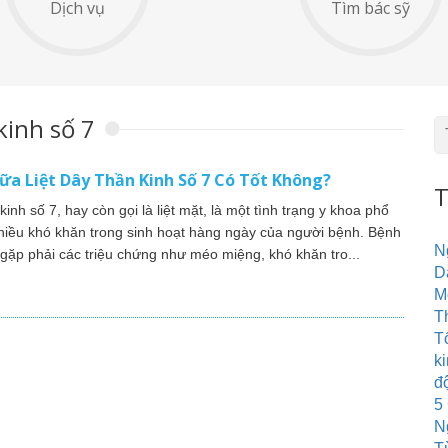
Dịch vụ
Tìm bác sỹ
kinh số 7
ữa Liệt Dây Thần Kinh Số 7 Có Tốt Không?
T
kinh số 7, hay còn gọi là liệt mặt, là một tình trạng y khoa phổ
nhiều khó khăn trong sinh hoạt hàng ngày của người bệnh. Bệnh
N
gặp phải các triệu chứng như méo miệng, khó khăn tro...
D
Mộ
T
Tổ
k
đ
5
N