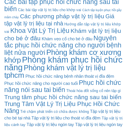
Các bài tập phục hồi chức năng sau tai
biến
Các bài tập vật lý trị liệu cho khớp vai
Cách tập luyện phục hồi gãy
Các phương pháp vật lý trị liệu
Giá
mâm chày
tập vật lý trị liệu tại nhà
Hướng dẫn tập vật lý trị liệu khớp
Khoa Vật Lý Trị Liệu
Khám vật lý trị liệu
vai
Nguyên
cho bé ở đâu
Khám vẹo cổ cho bé ở đâu
tắc phục hồi chức năng cho người bệnh
Phòng khám cơ xương
liệt nửa người
Phòng khám phục hồi chức
khớp
năng
Phòng khám vật lý trị liệu
tphcm
Phục hồi chức năng bệnh nhân thoát vị đĩa đệm
Phục hồi chức
Phục hồi chức năng cho người cao tuổi
năng nói sau tai biến
Thoái hóa đốt sống cổ nên tập gì
Trung tâm phục hồi chức năng sau tai biến
Trung Tâm Vật Lý Trị Liệu Phục Hồi Chức
Năng
Tập vật lý trị liệu
Trẻ chậm phát triển có chữa được không
cho bé tại nhà
Tập vật lý trị liệu cho thoát vị đĩa đệm
Tập vật lý trị
Tập vật lý trị liệu ngón tay
Tập vật lý trị liệu ngón tay
liệu cánh tay