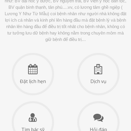
như: BV đại hoc y dược, BV nguyễn trãi, BV viện y học dân tộc,
BV quận bình thạnh, tân phú….vv, có lương tâm ghề ngiệp (
Lương Y Như Từ Mẫu) coi bệnh nhân như người nhà không đặt
lợi ích cá nhân và kinh phí lên hàng đầu mà đặt bệnh lý và bệnh
nhân lên hàng đầu để điều trị tốt nhât cho bệnh nhân, không có
tư tưởng lưu dữ bệnh hay không nằm trong chuyên môm mà
giữ bệnh để điều trị…
Đặt lịch hẹn
Dịch vụ
Tìm bác sỹ
Hỏi đáp