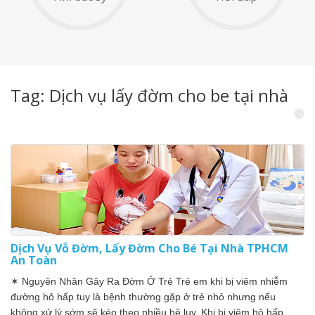
Tag: Dịch vụ lấy đờm cho be tại nhà
Dịch Vụ Vỗ Đờm, Lấy Đờm Cho Bé Tại Nhà TPHCM
An Toàn
✶ Nguyên Nhân Gây Ra Đờm Ở Trẻ Trẻ em khi bị viêm nhiễm
đường hô hấp tuy là bệnh thường gặp ở trẻ nhỏ nhưng nếu
không xử lý sớm sẽ kéo theo nhiều hệ lụy. Khi bị viêm hô hấp,