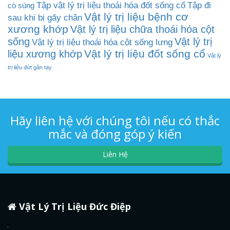
Tập vật lý trị liệu thoái hóa đốt sống cổ
Tập đi
cò súng
Vật lý trị liệu bệnh cơ
sau khi bị gãy chân
xương khớp
Vật lý trị liệu chữa thoái hóa cột
sống
Vật lý trị
Vật lý trị liệu thoái hóa cột sống lưng
Vật lý trị liệu đốt sống cổ
liệu xương khớp
Vật lý
trị liệu đứt gân tay
Hãy liên hệ với chúng tôi nếu có thắc
mắc và đóng góp ý kiến
Liên Hệ
Vật Lý Trị Liệu Đức Điệp