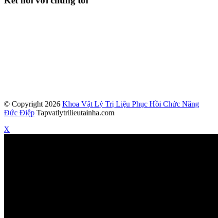
Kết nối với chúng tôi
© Copyright 2026
Khoa Vật Lý Trị Liệu Phục Hồi Chức Năng
Đức Điệp
Tapvatlytrilieutainha.com
X