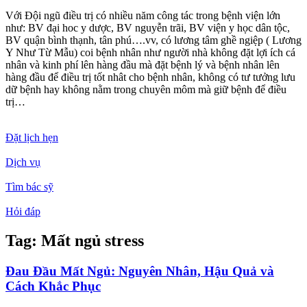
Với Đội ngũ điều trị có nhiều năm công tác trong bệnh viện lớn
như: BV đại hoc y dược, BV nguyễn trãi, BV viện y học dân tộc,
BV quận bình thạnh, tân phú….vv, có lương tâm ghề ngiệp ( Lương
Y Như Từ Mẫu) coi bệnh nhân như người nhà không đặt lợi ích cá
nhân và kinh phí lên hàng đầu mà đặt bệnh lý và bệnh nhân lên
hàng đầu để điều trị tốt nhât cho bệnh nhân, không có tư tưởng lưu
dữ bệnh hay không nằm trong chuyên môm mà giữ bệnh để điều
trị…
Đặt lịch hẹn
Dịch vụ
Tìm bác sỹ
Hỏi đáp
Tag: Mất ngủ stress
Đau Đầu Mất Ngủ: Nguyên Nhân, Hậu Quả và
Cách Khắc Phục