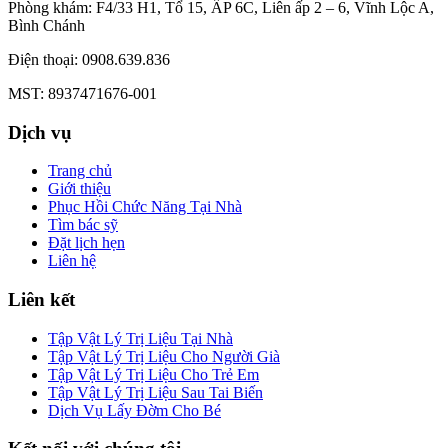
Phòng khám: F4/33 H1, Tổ 15, ẤP 6C, Liên ấp 2 – 6, Vĩnh Lộc A,
Bình Chánh
Điện thoại: 0908.639.836
MST: 8937471676-001
Dịch vụ
Trang chủ
Giới thiệu
Phục Hồi Chức Năng Tại Nhà
Tìm bác sỹ
Đặt lịch hẹn
Liên hệ
Liên kết
Tập Vật Lý Trị Liệu Tại Nhà
Tập Vật Lý Trị Liệu Cho Người Già
Tập Vật Lý Trị Liệu Cho Trẻ Em
Tập Vật Lý Trị Liệu Sau Tai Biến
Dịch Vụ Lấy Đờm Cho Bé