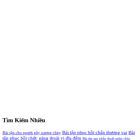
Tìm Kiếm Nhiều
Bài tập phục hồi chấn thương vai
Bài
Bài tập cho người gãy xương chày
tập phục hồi chức năng thoát vị đĩa đệm
Bài tập sau phẫu thuật mâm chày