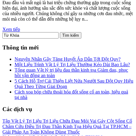
Đau đầu và mất ngủ là hai triệu chứng thường gặp trong cuộc sống
hiện đại, ảnh hưởng sâu sắc đến sức khỏe và chất lượng cuộc sống
của nhiều người. Chúng không chỉ gây ra những cơn đau nhức, mệt
mỏi mà còn có thể dẫn đến những hệ lụy n...
Xem tiếp
Thông tin mới
Nguyên Nhân Gây Tăng Huyết Áp Dẫn Tới Đột Quỵ?
Một Liệu Trình Vật Lý Trị Liệu Thường Kéo Dài Bao Lâu?
Tổng quan Vật lý trị liệu đau thần kinh tọa Giảm đau, phục
hồi vận động an toàn
5 Cách Hỗ Trợ Cải Thiện Liệt Nửa Người Sau Đột Quỵ Hiệu
Quả Theo Từng Giai Đoạn
Cách xoa bóp chữa thoái hóa đốt sống cổ an toàn, hiệu quả
tại nhà
Các dịch vụ
Tập Vật Lý Trị Liệu Trị Liệu Chữa Đau Mỏi Vai Gáy Cột Sống Cổ
Châm Cứu Điều Trị Đau Thần Kinh Tọa Hiệu Quả Tại TP.HCM –
Giải Pháp An Toàn Không Dùng Thuốc