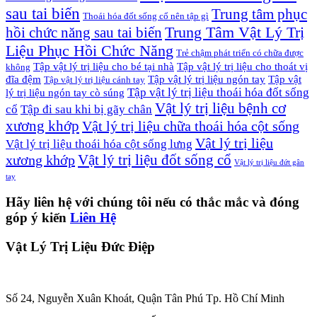
sau tai biến
Trung tâm phục
Thoái hóa đốt sống cổ nên tập gì
Trung Tâm Vật Lý Trị
hồi chức năng sau tai biến
Liệu Phục Hồi Chức Năng
Trẻ chậm phát triển có chữa được
Tập vật lý trị liệu cho bé tại nhà
Tập vật lý trị liệu cho thoát vị
không
đĩa đệm
Tập vật lý trị liệu ngón tay
Tập vật
Tập vật lý trị liệu cánh tay
Tập vật lý trị liệu thoái hóa đốt sống
lý trị liệu ngón tay cò súng
Vật lý trị liệu bệnh cơ
cổ
Tập đi sau khi bị gãy chân
xương khớp
Vật lý trị liệu chữa thoái hóa cột sống
Vật lý trị liệu
Vật lý trị liệu thoái hóa cột sống lưng
Vật lý trị liệu đốt sống cổ
xương khớp
Vật lý trị liệu đứt gân
tay
Hãy liên hệ với chúng tôi nếu có thắc mắc và đóng
góp ý kiến
Liên Hệ
Vật Lý Trị Liệu Đức Điệp
Số 24, Nguyễn Xuân Khoát, Quận Tân Phú Tp. Hồ Chí Minh