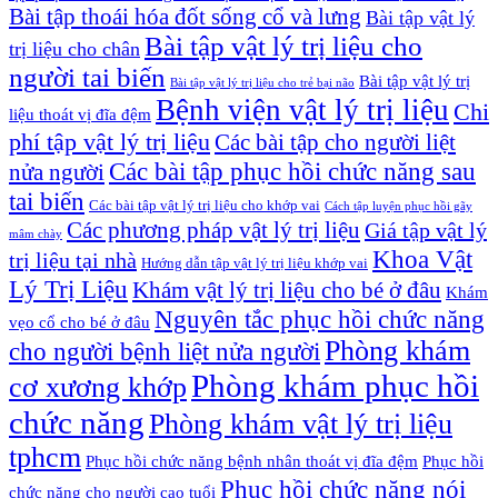
Bài tập thoái hóa đốt sống cổ và lưng
Bài tập vật lý
Bài tập vật lý trị liệu cho
trị liệu cho chân
người tai biến
Bài tập vật lý trị
Bài tập vật lý trị liệu cho trẻ bại não
Bệnh viện vật lý trị liệu
Chi
liệu thoát vị đĩa đệm
phí tập vật lý trị liệu
Các bài tập cho người liệt
Các bài tập phục hồi chức năng sau
nửa người
tai biến
Các bài tập vật lý trị liệu cho khớp vai
Cách tập luyện phục hồi gãy
Các phương pháp vật lý trị liệu
Giá tập vật lý
mâm chày
Khoa Vật
trị liệu tại nhà
Hướng dẫn tập vật lý trị liệu khớp vai
Lý Trị Liệu
Khám vật lý trị liệu cho bé ở đâu
Khám
Nguyên tắc phục hồi chức năng
vẹo cổ cho bé ở đâu
Phòng khám
cho người bệnh liệt nửa người
Phòng khám phục hồi
cơ xương khớp
chức năng
Phòng khám vật lý trị liệu
tphcm
Phục hồi chức năng bệnh nhân thoát vị đĩa đệm
Phục hồi
Phục hồi chức năng nói
chức năng cho người cao tuổi