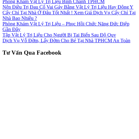
Phòng Khám Vật Lý Trị Liệu Bình Chánh TPHCM
Nên Điều Trị Đau Cổ Vai Gáy Bằng Vật Lý Trị Liệu Hay Đông Y
Cấy Chỉ Tại Nhà Ở Đâu Tốt Nhất ! Xem Giá Dịch Vụ Cấy Chỉ Tại
Nhà Bao Nhiêu ?
Phòng Khám Vật Lý Trị Liệu – Phục Hồi Chức Năng Đức Điệp
Gần Đây
Tập Vật Lý Trị Liệu Cho Người Bị Tai Biến Sau Độ Quỵ
Dịch Vụ Vỗ Đờm, Lấy Đờm Cho Bé Tại Nhà TPHCM An Toàn
Tư Vấn Qua Facebook