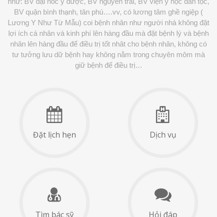
như: BV đại hoc y dược, BV nguyễn trãi, BV viện y học dân tộc,
BV quận bình thạnh, tân phú….vv, có lương tâm ghề ngiệp (
Lương Y Như Từ Mẫu) coi bệnh nhân như người nhà không đặt
lợi ích cá nhân và kinh phí lên hàng đầu mà đặt bệnh lý và bệnh
nhân lên hàng đầu để điều trị tốt nhât cho bệnh nhân, không có
tư tưởng lưu dữ bệnh hay không nằm trong chuyên môm mà
giữ bệnh để điều trị…
Đặt lịch hẹn
Dịch vụ
Tìm bác sỹ
Hỏi đáp