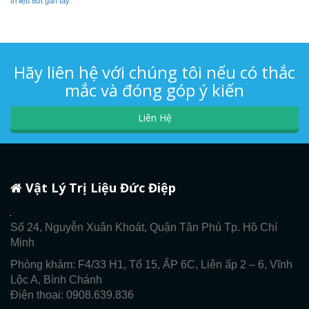
trị liệu đứt gân tay
Hãy liên hệ với chúng tôi nếu có thắc
mắc và đóng góp ý kiến
Liên Hệ
Vật Lý Trị Liệu Đức Điệp
Số 24, Nguyễn Xuân Khoát, Quận Tân Phú Tp. Hồ Chí
Minh
Phòng khám: F4/33 H1, Tổ 15, ẤP 6C, Liên ấp 2 – 6, Vĩnh
Lộc A, Bình Chánh
Điện thoại: 0908.639.836