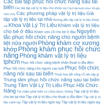
Các bài tập phục hồi chức năng sau tai
biến
Các bài tập vật lý trị liệu cho khớp vai
Cách tập luyện phục hồi gãy
Các phương pháp vật lý trị liệu
Giá
mâm chày
tập vật lý trị liệu tại nhà
Hướng dẫn tập vật lý trị liệu khớp
Khoa Vật Lý Trị Liệu
Khám vật lý trị liệu
vai
Nguyên
cho bé ở đâu
Khám vẹo cổ cho bé ở đâu
tắc phục hồi chức năng cho người bệnh
Phòng khám cơ xương
liệt nửa người
Phòng khám phục hồi chức
khớp
năng
Phòng khám vật lý trị liệu
tphcm
Phục hồi chức năng bệnh nhân thoát vị đĩa đệm
Phục hồi chức
Phục hồi chức năng cho người cao tuổi
năng nói sau tai biến
Thoái hóa đốt sống cổ nên tập gì
Trung tâm phục hồi chức năng sau tai biến
Trung Tâm Vật Lý Trị Liệu Phục Hồi Chức
Năng
Tập vật lý trị liệu
Trẻ chậm phát triển có chữa được không
cho bé tại nhà
Tập vật lý trị liệu cho thoát vị đĩa đệm
Tập vật lý trị
Tập vật lý trị liệu ngón tay
Tập vật lý trị liệu ngón tay
liệu cánh tay