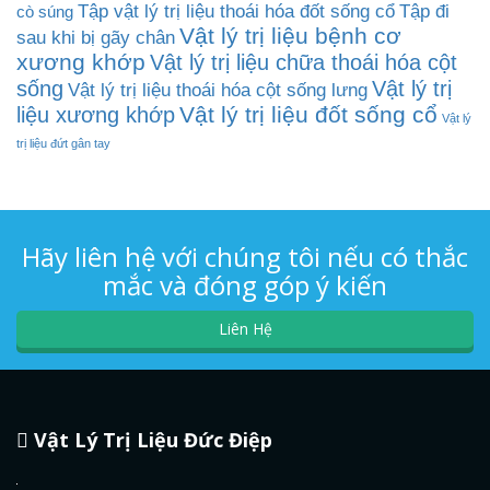
Tập vật lý trị liệu thoái hóa đốt sống cổ
Tập đi
cò súng
Vật lý trị liệu bệnh cơ
sau khi bị gãy chân
xương khớp
Vật lý trị liệu chữa thoái hóa cột
sống
Vật lý trị
Vật lý trị liệu thoái hóa cột sống lưng
Vật lý trị liệu đốt sống cổ
liệu xương khớp
Vật lý
trị liệu đứt gân tay
Hãy liên hệ với chúng tôi nếu có thắc
mắc và đóng góp ý kiến
Liên Hệ
Vật Lý Trị Liệu Đức Điệp