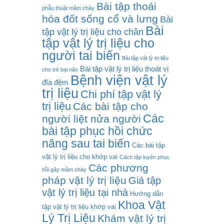
Bài tập thoái
phẫu thuật mâm chày
hóa đốt sống cổ và lưng
Bài
Bài
tập vật lý trị liệu cho chân
tập vật lý trị liệu cho
người tai biến
Bài tập vật lý trị liệu
Bài tập vật lý trị liệu thoát vị
cho trẻ bại não
Bệnh viện vật lý
đĩa đệm
trị liệu
Chi phí tập vật lý
trị liệu
Các bài tập cho
Các
người liệt nửa người
bài tập phục hồi chức
năng sau tai biến
Các bài tập
vật lý trị liệu cho khớp vai
Cách tập luyện phục
Các phương
hồi gãy mâm chày
pháp vật lý trị liệu
Giá tập
vật lý trị liệu tại nhà
Hướng dẫn
Khoa Vật
tập vật lý trị liệu khớp vai
Lý Trị Liệu
Khám vật lý trị