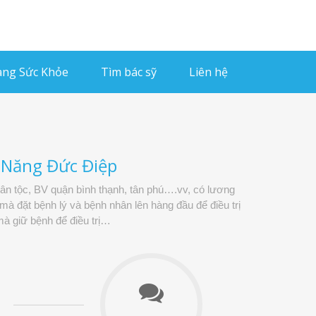
ng Sức Khỏe
Tìm bác sỹ
Liên hệ
c Năng Đức Điệp
dân tộc, BV quận bình thạnh, tân phú….vv, có lương
à đặt bệnh lý và bệnh nhân lên hàng đầu để điều trị
à giữ bệnh để điều trị…