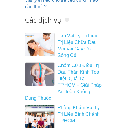
Vật lý trị liệu cho trẻ vẹo cổ khi nào
cần thiết ?
Các dịch vụ
Tập Vật Lý Trị Liệu
Trị Liệu Chữa Đau
Mỏi Vai Gáy Cột
Sống Cổ
Châm Cứu Điều Trị
Đau Thần Kinh Tọa
Hiệu Quả Tại
TP.HCM – Giải Pháp
An Toàn Không
Dùng Thuốc
Phòng Khám Vật Lý
Trị Liệu Bình Chánh
TPHCM