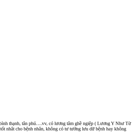
n bình thạnh, tân phú….vv, có lương tâm ghề ngiệp ( Lương Y Như Từ
ị tốt nhât cho bệnh nhân, không có tư tưởng lưu dữ bệnh hay không