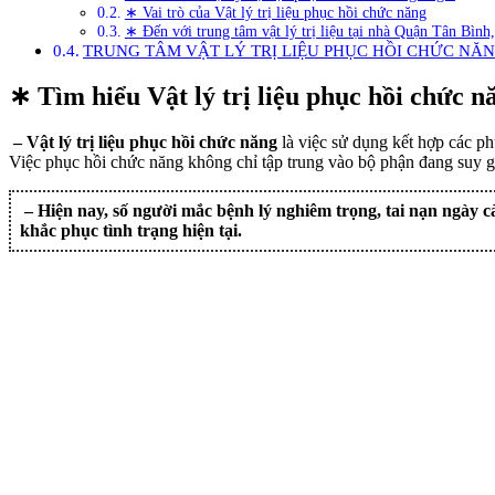
∗ Vai trò của Vật lý trị liệu phục hồi chức năng
∗ Đến với trung tâm vật lý trị liệu tại nhà Quận Tân Bìn
TRUNG TÂM VẬT LÝ TRỊ LIỆU PHỤC HỒI CHỨC NĂN
∗ Tìm hiểu Vật lý trị liệu phục hồi chức nă
– Vật lý trị liệu phục hồi chức năng
là việc sử dụng kết hợp các ph
Việc phục hồi chức năng không chỉ tập trung vào bộ phận đang suy gi
– Hiện nay, số người mắc bệnh lý nghiêm trọng, tai nạn ngày c
khắc phục tình trạng hiện tại.