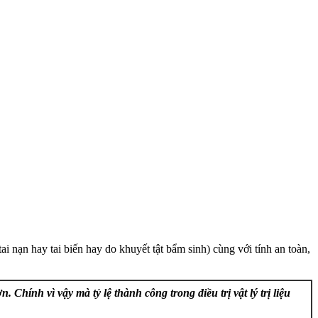
i nạn hay tai biến hay do khuyết tật bẩm sinh) cùng với tính an toàn,
 Chính vì vậy mà tỷ lệ thành công trong điều trị vật lý trị liệu