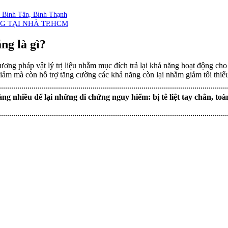
h, Bình Tân, Bình Thạnh
G TẠI NHÀ TP.HCM
ng là gì?
ương pháp vật lý trị liệu nhằm mục đích trả lại khả năng hoạt động ch
ảm mà còn hỗ trợ tăng cường các khả năng còn lại nhằm giảm tối thiểu
àng nhiều để lại những di chứng nguy hiểm: bị tê liệt tay chân, 