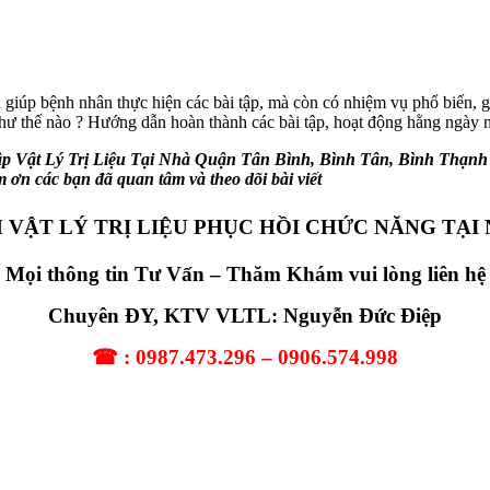
 giúp bệnh nhân thực hiện các bài tập, mà còn có nhiệm vụ phổ biến, 
như thế nào ? Hướng dẫn hoàn thành các bài tập, hoạt động hằng ngày 
ập Vật Lý Trị Liệu Tại Nhà Quận Tân Bình, Bình Tân, Bình Thạnh 
m ơn các bạn đã quan tâm và theo dõi bài viết
VẬT LÝ TRỊ LIỆU PHỤC HỒI CHỨC NĂNG TẠI
Mọi thông tin Tư Vấn – Thăm Khám vui lòng liên hệ
Chuyên ĐY, KTV VLTL: Nguyễn Đức Điệp
☎ : 0987.473.296 – 0906.574.998