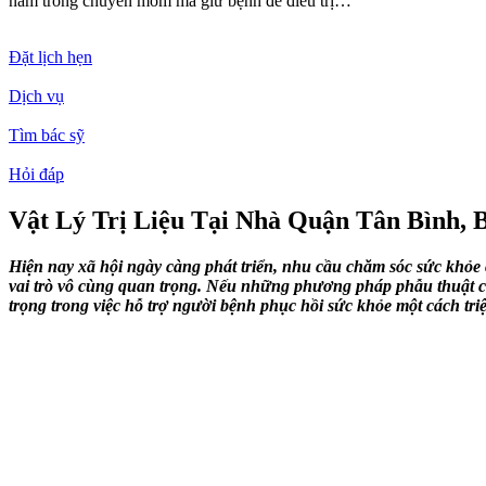
nằm trong chuyên môm mà giữ bệnh để điều trị…
Đặt lịch hẹn
Dịch vụ
Tìm bác sỹ
Hỏi đáp
Vật Lý Trị Liệu Tại Nhà Quận Tân Bình, 
Hiện nay xã hội ngày càng phát triển, nhu cầu chăm sóc sức khỏ
vai trò vô cùng quan trọng. Nếu những phương pháp phẫu thuật có t
trọng trong việc hỗ trợ người bệnh phục hồi sức khỏe một cách tri