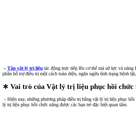
–
Tập vật lý trị liệu
tác động trực tiếp lên cơ thể mà sử lực và năng lư
phần hỗ trợ điều trị một cách toàn diện, ngăn ngừa tình trạng bệnh t
∗ Vai trò của Vật lý trị liệu phục hồi chức
– Hiện nay, những phương pháp điều trị bằng vật lý trị liệu phục hồ
lý trị liệu phục hồi chức năng được các bạn trẻ đặc biệt quan tâm.