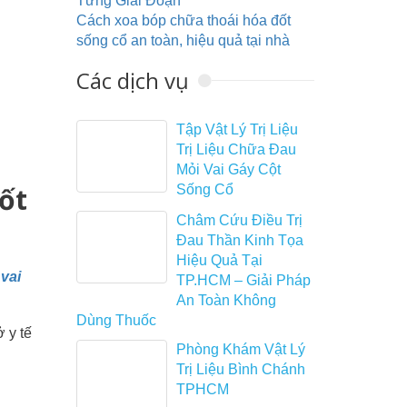
Từng Giai Đoạn
Cách xoa bóp chữa thoái hóa đốt
sống cổ an toàn, hiệu quả tại nhà
Các dịch vụ
Tập Vật Lý Trị Liệu
Trị Liệu Chữa Đau
Mỏi Vai Gáy Cột
Tốt
Sống Cổ
Châm Cứu Điều Trị
Đau Thần Kinh Tọa
Hiệu Quả Tại
 vai
TP.HCM – Giải Pháp
An Toàn Không
Dùng Thuốc
 y tế
Phòng Khám Vật Lý
Trị Liệu Bình Chánh
TPHCM