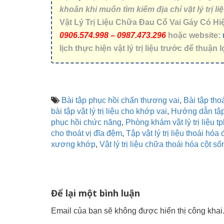
khoăn khi muốn tìm kiếm địa chỉ vật lý trị 
Vật Lý Trị Liệu Chữa Đau Cổ Vai Gáy Có Hiệ
0906.574.998 – 0987.473.296
hoặc website:
lịch thực hiện vật lý trị liệu trước để thuậ
Bài tập phục hồi chấn thương vai
,
Bài tập tho
bài tập vật lý trị liệu cho khớp vai
,
Hướng dẫn tập v
phục hồi chức năng
,
Phòng khám vật lý trị liệu t
cho thoát vị đĩa đệm
,
Tập vật lý trị liệu thoái hóa
xương khớp
,
Vật lý trị liệu chữa thoái hóa cột số
Để lại một bình luận
Email của bạn sẽ không được hiển thị công khai