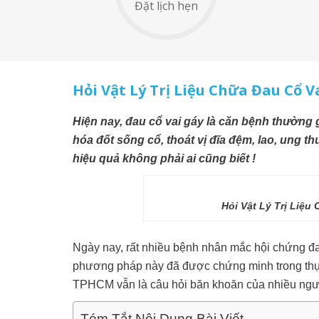
Đặt lịch hẹn
Hỏi Vật Lý Trị Liệu Chữa Đau Cổ 
Hiện nay, đau cổ vai gáy là căn bệnh thường g
hóa đốt sống cổ, thoát vị đĩa đệm, lao, ung t
hiệu quả không phải ai cũng biết !
Hỏi Vật Lý Trị Liệ
Ngày nay, rất nhiều bệnh nhân mắc hội chứng đau c
phương pháp này đã được chứng minh trong thực tế
TPHCM vẫn là câu hỏi băn khoăn của nhiều ngư
Tóm Tắt Nội Dung Bài Viết