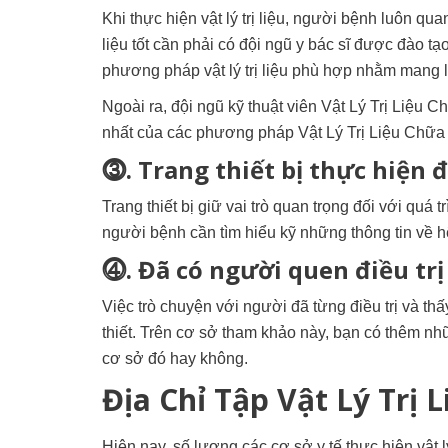
Khi thực hiện vật lý trị liệu, người bệnh luôn qua
liệu tốt cần phải có đội ngũ y bác sĩ được đào t
phương pháp vật lý trị liệu phù hợp nhằm mang l
Ngoài ra, đội ngũ kỹ thuật viên Vật Lý Trị Liệu 
nhất của các phương pháp Vật Lý Trị Liệu Chữ
⓷. Trang thiết bị thực hiện đi
Trang thiết bị giữ vai trò quan trọng đối với quá 
người bệnh cần tìm hiểu kỹ những thông tin về h
⓸. Đã có người quen điều trị v
Việc trò chuyện với người đã từng điều trị và thấ
thiết. Trên cơ sở tham khảo này, bạn có thêm nhữ
cơ sở đó hay không.
Địa Chỉ Tập Vật Lý Trị
Hiện nay, số lượng các cơ sở y tế thực hiện vật l