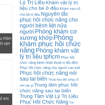
Lý Trị Liệu
Khám vật lý trị
liệu cho bé ở đâu
Khám vẹo cổ
Nguyên tắc
cho bé ở đâu
phục hồi chức năng cho
người bệnh liệt nửa
Phòng khám cơ
người
Phòng
xương khớp
au thần
khám phục hồi chức
ồi vận
năng
Phòng khám vật
lý trị liệu tphcm
Phục hồi
chức năng bệnh nhân thoát vị đĩa đệm
Phục hồi chức năng cho người cao tuổi
Phục hồi chức năng nói
sau tai biến
Thoái hóa đốt sống cổ
Trung tâm phục hồi
nên tập gì
chức năng sau tai biến
Trung Tâm Vật Lý Trị Liệu
cổ khi
Phục Hồi Chức Năng
Trẻ