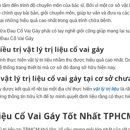
n tâm đến trình độ chuyên môn của bác sĩ. Bởi vì một cơ sở vật lý
ạo chính quy bài bản, giỏi chuyên môn, giúp tư vấn và đưa ra các
ại những hiệu quả cao nhất trong quá trình chữa bệnh.
Chữa Đau Cổ Vai Gáy phải có tay nghề giỏi cũng giúp mang lại sự
a Đau Cổ Vai Gáy
ều trị vật lý trị liệu cổ vai gáy
trình thực hiện vật lý trị liệu nhằm thu được hiệu quả cao nhất. D
ệ thống trang thiết bị mà cơ sở đó đang sở hữu hiện nay.
ật lý trị liệu cổ vai gáy tại cơ sở chư
y được kết quả rõ rệt tại một địa chỉ thực hiện
vật lý trị liệu
là rấ
ng thông tin hữu ích để tự mình quyết định liệu rằng có thực hiệ
 Liệu Cổ Vai Gáy Tốt Nhất TPH
ý trị liệu tại TPHCM khá lớn. Vì vậy, mong mỏi lớn nhất của rất 