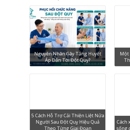
Nguyên Nhân Gây Tăng Huyết
Một 
Áp Dẫn Tới Đột Quỵ?
Th
5 Cách Hỗ Trợ Cải Thiện Liệt Nửa
Người Sau Đột Quỵ Hiệu Quả
Cách 
Theo Từng Giai Đoạn
sống c