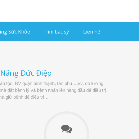
ng Sức Khỏe
Tìm bác sỹ
Liên hệ
c Năng Đức Điệp
dân tộc, BV quận bình thạnh, tân phú….vv, có lương
à đặt bệnh lý và bệnh nhân lên hàng đầu để điều trị
à giữ bệnh để điều trị…