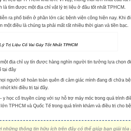
là tìm được một địa chỉ vật lý trị liệu ở đâu tốt nhất TPHCM.
diễn ra phổ biến ở phần lớn các bệnh viện công hiện nay. Khi điề
ột điều là chúng ta phải mất rất nhiều thời gian và tiền bạc.
 Lý Trị Liệu Cổ Vai Gáy Tốt Nhất TPHCM
 một địa chỉ uy tín được hàng nghìn người tin tưởng lựa chọn đ
ổ tại đây
mọi người sẽ hoàn toàn quên đi cảm giác mình đang đi chữa bệ
hứt khi điều trị tại đây.
 y học cổ truyền cùng với sự hỗ trợ máy móc trong quá trình điều
n lớn TPHCM và Quốc Tế trong quá trình khám và điều trị cho b
i những thông tin hữu ích trên đây có thể giúp bạn giải tỏa