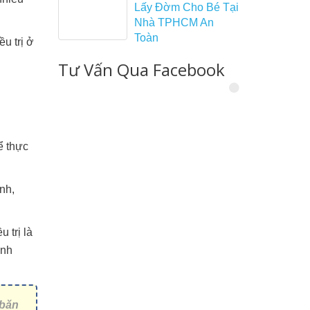
Lấy Đờm Cho Bé Tại
Nhà TPHCM An
Toàn
u trị ở
Tư Vấn Qua Facebook
ể thực
nh,
 trị là
ệnh
 băn