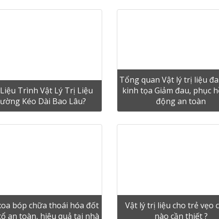
Tổng quan Vật lý trị liệu đ
Liệu Trình Vật Lý Trị Liệu
kinh tọa Giảm đau, phục h
ường Kéo Dài Bao Lâu?
động an toàn
xoa bóp chữa thoái hóa đốt
Vật lý trị liệu cho trẻ vẹo 
ổ an toàn, hiệu quả tại nhà
nào cần thiết ?