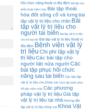
hồi chức năng thoát vị đĩa đệm
Bài tập sau
Bài tập thoái
phẫu thuật mâm chày
hóa đốt sống cổ và lưng
Bài
Bài
tập vật lý trị liệu cho chân
tập vật lý trị liệu cho
người tai biến
Bài tập vật lý trị liệu
Bài tập vật lý trị liệu thoát vị
cho trẻ bại não
Bệnh viện vật lý
đĩa đệm
trị liệu
Chi phí tập vật lý
trị liệu
Các bài tập cho
Các
người liệt nửa người
bài tập phục hồi chức
năng sau tai biến
Các bài tập
vật lý trị liệu cho khớp vai
Cách tập luyện phục
Các phương
hồi gãy mâm chày
pháp vật lý trị liệu
Giá tập
vật lý trị liệu tại nhà
Hướng dẫn
Khoa Vật
tập vật lý trị liệu khớp vai