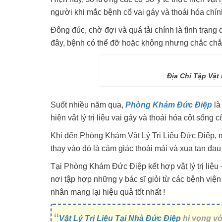
người khi mắc bệnh cổ vai gáy và thoái hóa chính 
Đông đúc, chờ đợi và quá tải chính là tình trạng 
đây, bệnh có thể đỡ hoặc không nhưng chắc chắn m
Địa Chỉ Tập Vật
Suốt nhiều năm qua,
Phòng Khám Đức Điệp
là
hiện vật lý trị liệu vai gáy và thoái hóa cột sống c
Khi đến Phòng Khám Vật Lý Trị Liệu Đức Điệp, 
thay vào đó là cảm giác thoái mái và xua tan đau n
Tại Phòng Khám Đức Điệp kết hợp vật lý trị liệu –
nơi tập hợp những y bác sĩ giỏi từ các bệnh việ
nhân mang lại hiệu quả tốt nhất !
Vật Lý Trị Liệu Tại Nhà Đức Điệp
hi vọng vớ