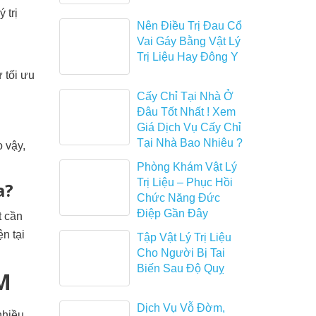
 trị
Nên Điều Trị Đau Cổ
Vai Gáy Bằng Vật Lý
Trị Liệu Hay Đông Y
 tối ưu
Cấy Chỉ Tại Nhà Ở
Đâu Tốt Nhất ! Xem
Giá Dịch Vụ Cấy Chỉ
Tại Nhà Bao Nhiêu ?
o vậy,
Phòng Khám Vật Lý
Trị Liệu – Phục Hồi
a?
Chức Năng Đức
Điệp Gần Đây
t cần
n tại
Tập Vật Lý Trị Liệu
Cho Người Bị Tai
Biến Sau Độ Quỵ
CM
Dịch Vụ Vỗ Đờm,
nhiều