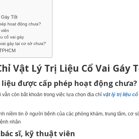
i Gáy Tốt
 phép hoạt động chưa?
 viên
iệu cổ vai gáy
ổ vai gáy tại cơ sở chưa?
ất TPHCM
hỉ Vật Lý Trị Liệu Cổ Vai Gáy 
rị liệu được cấp phép hoạt động chưa?
i vẫn còn bắt khoăn trong việc lựa chọn địa chỉ
vật lý trị liệu cổ
nh niềm tin ở người bệnh của các phòng khám, trung tâm, cơ sở
 bệnh nhân
ác sĩ, kỹ thuật viên