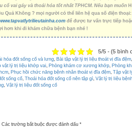
liệu cổ vai gáy và thoái hóa tốt nhất TPHCM. Nếu bạn muốn
H
u Quả Không ? mọi người có thể liên hệ qua số điện thoại:
www.tapvatlytrilieutainha.com
để được tư vấn trực tiếp hoặ
n lợi hơn khi đi khám chữa bệnh bạn nhé !
5/5 - (5 bình
ái hóa đốt sống cổ và lưng
,
Bài tập vật lý trị liệu thoát vị đĩa đệm
ật lý trị liệu khớp vai
,
Phòng khám cơ xương khớp
,
Phòng k
phcm
,
Phục hồi chức năng bệnh nhân thoát vị đĩa đệm
,
Tập vật lý
 đốt sống cổ
,
Thoái hóa đốt sống cổ nên tập gì
,
Vật lý trị liệu bện
ng
,
Vật lý trị liệu đốt sống cổ
.
Các trường bắt buộc được đánh dấu
*