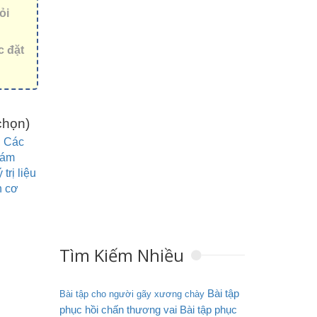
ỏi
c đặt
 chọn)
,
Các
hám
 trị liệu
h cơ
Tìm Kiếm Nhiều
Bài tập
Bài tập cho người gãy xương chày
phục hồi chấn thương vai
Bài tập phục