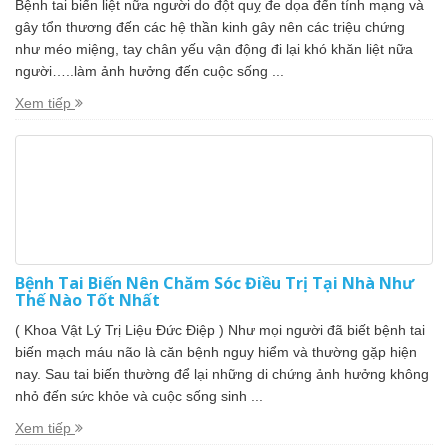
Bệnh tai biến liệt nữa người do đột quỵ đe dọa đến tính mạng và
gây tổn thương đến các hệ thần kinh gây nên các triệu chứng
như méo miệng, tay chân yếu vận động đi lại khó khăn liệt nữa
người…..làm ảnh hưởng đến cuộc sống ...
Xem tiếp
Bệnh Tai Biến Nên Chăm Sóc Điều Trị Tại Nhà Như
Thế Nào Tốt Nhất
( Khoa Vật Lý Trị Liệu Đức Điệp ) Như mọi người đã biết bệnh tai
biến mạch máu não là căn bệnh nguy hiểm và thường gặp hiện
nay. Sau tai biến thường để lại những di chứng ảnh hưởng không
nhỏ đến sức khỏe và cuộc sống sinh ...
Xem tiếp