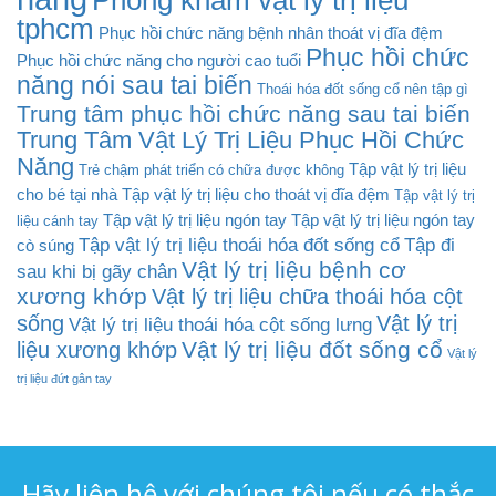
Phòng khám vật lý trị liệu
tphcm
Phục hồi chức năng bệnh nhân thoát vị đĩa đệm
Phục hồi chức
Phục hồi chức năng cho người cao tuổi
năng nói sau tai biến
Thoái hóa đốt sống cổ nên tập gì
Trung tâm phục hồi chức năng sau tai biến
Trung Tâm Vật Lý Trị Liệu Phục Hồi Chức
Năng
Tập vật lý trị liệu
Trẻ chậm phát triển có chữa được không
cho bé tại nhà
Tập vật lý trị liệu cho thoát vị đĩa đệm
Tập vật lý trị
Tập vật lý trị liệu ngón tay
Tập vật lý trị liệu ngón tay
liệu cánh tay
Tập vật lý trị liệu thoái hóa đốt sống cổ
Tập đi
cò súng
Vật lý trị liệu bệnh cơ
sau khi bị gãy chân
xương khớp
Vật lý trị liệu chữa thoái hóa cột
sống
Vật lý trị
Vật lý trị liệu thoái hóa cột sống lưng
Vật lý trị liệu đốt sống cổ
liệu xương khớp
Vật lý
trị liệu đứt gân tay
Hãy liên hệ với chúng tôi nếu có thắc