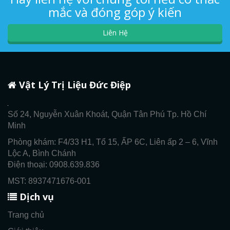
mắc và đóng góp ý kiến
Liên Hệ
Vật Lý Trị Liệu Đức Điệp
Số 24, Nguyễn Xuân Khoát, Quận Tân Phú Tp. Hồ Chí
Minh
Phòng khám: F4/33 H1, Tổ 15, ẤP 6C, Liên ấp 2 – 6, Vĩnh
Lộc A, Bình Chánh
Điện thoại: 0908.639.836
MST: 8937471676-001
Dịch vụ
Trang chủ