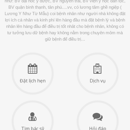
như: BV đại hoc y dược, BV nguyễn trãi, BV viện y học dân tộc,
BV quận bình thạnh, tân phú….vv, có lương tâm ghề ngiệp (
Lương Y Như Từ Mẫu) coi bệnh nhân như người nhà không đặt
lợi ích cá nhân và kinh phí lên hàng đầu mà đặt bệnh lý và bệnh
nhân lên hàng đầu để điều trị tốt nhât cho bệnh nhân, không có
tư tưởng lưu dữ bệnh hay không nằm trong chuyên môm mà
giữ bệnh để điều trị…
Đặt lịch hẹn
Dịch vụ
Tìm bác sỹ
Hỏi đáp