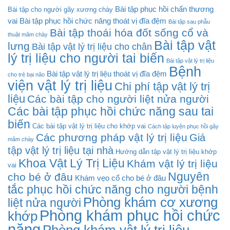
Bài tập phục hồi chấn thương
Bài tập cho người gãy xương chày
vai
Bài tập phục hồi chức năng thoát vị đĩa đệm
Bài tập sau phẫu
Bài tập thoái hóa đốt sống cổ và
thuật mâm chày
Bài tập vật
lưng
Bài tập vật lý trị liệu cho chân
lý trị liệu cho người tai biến
Bài tập vật lý trị liệu
Bệnh
Bài tập vật lý trị liệu thoát vị đĩa đệm
cho trẻ bại não
viện vật lý trị liệu
Chi phí tập vật lý trị
liệu
Các bài tập cho người liệt nửa người
Các bài tập phục hồi chức năng sau tai
biến
Các bài tập vật lý trị liệu cho khớp vai
Cách tập luyện phục hồi gãy
Các phương pháp vật lý trị liệu
Giá
mâm chày
tập vật lý trị liệu tại nhà
Hướng dẫn tập vật lý trị liệu khớp
Khoa Vật Lý Trị Liệu
Khám vật lý trị liệu
vai
Nguyên
cho bé ở đâu
Khám vẹo cổ cho bé ở đâu
tắc phục hồi chức năng cho người bệnh
Phòng khám cơ xương
liệt nửa người
Phòng khám phục hồi chức
khớp
năng